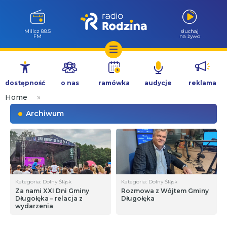
Milicz 88.5
słuchaj
FM
na żywo
Przejdź
do
dostępność
o nas
ramówka
audycje
reklama
treści
Home
»
Archiwum
Kategoria: Dolny Śląsk
Kategoria: Dolny Śląsk
Za nami XXI Dni Gminy
Rozmowa z Wójtem Gminy
Długołęka – relacja z
Długołęka
wydarzenia