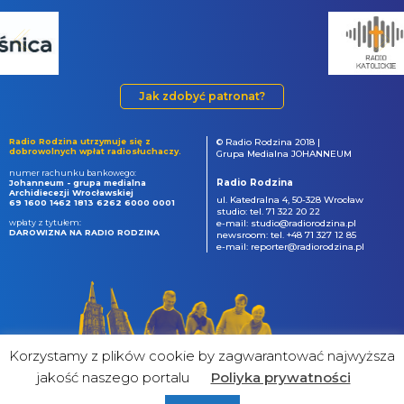
Jak zdobyć patronat?
Radio Rodzina utrzymuje się z
© Radio Rodzina 2018 |
dobrowolnych wpłat radiosłuchaczy.
Grupa Medialna JOHANNEUM
numer rachunku bankowego:
Radio Rodzina
Johanneum - grupa medialna
Archidiecezji Wrocławskiej
ul. Katedralna 4, 50-328 Wrocław
69 1600 1462 1813 6262 6000 0001
studio: tel. 71 322 20 22
wpłaty z tytułem:
e-mail: studio@radiorodzina.pl
DAROWIZNA NA RADIO RODZINA
newsroom: tel. +48 71 327 12 85
e-mail: reporter@radiorodzina.pl
Korzystamy z plików cookie by zagwarantować najwyższa
jakość naszego portalu
Poliyka prywatności