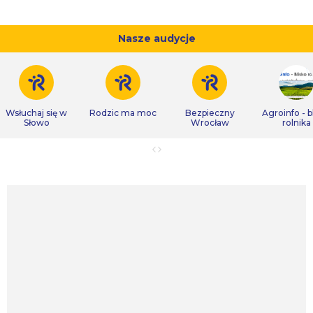
Nasze audycje
Wsłuchaj się w
Rodzic ma moc
Bezpieczny
Agroinfo - b
Słowo
Wrocław
rolnika