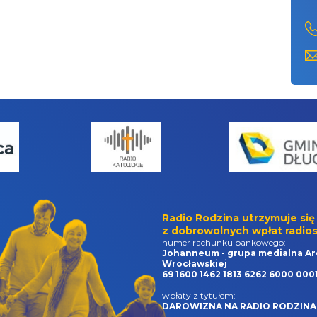
Radio Rodzina utrzymuje się
z dobrowolnych wpłat radios
numer rachunku bankowego:
Johanneum - grupa medialna Ar
Wrocławskiej
69 1600 1462 1813 6262 6000 000
wpłaty z tytułem:
DAROWIZNA NA RADIO RODZINA