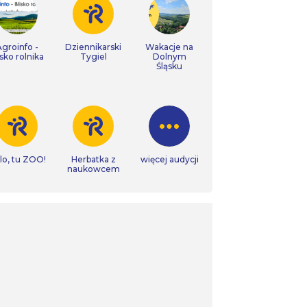
Agroinfo -
Dziennikarski
Wakacje na
isko rolnika
Tygiel
Dolnym
Śląsku
lo, tu ZOO!
Herbatka z
więcej audycji
naukowcem