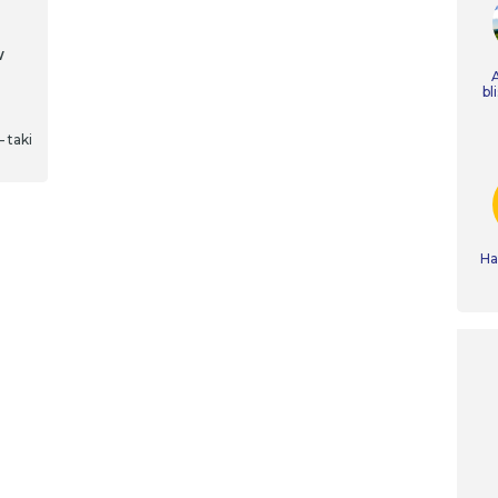
w
bl
 taki
Ha