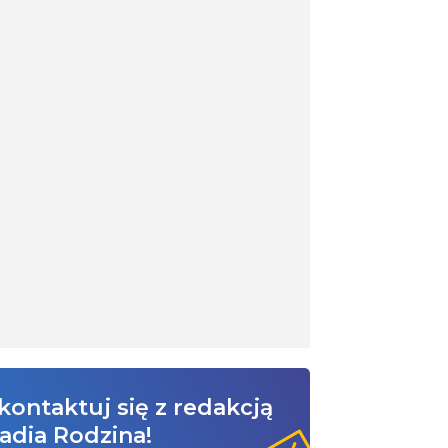
kontaktuj się z redakcją
adia Rodzina!