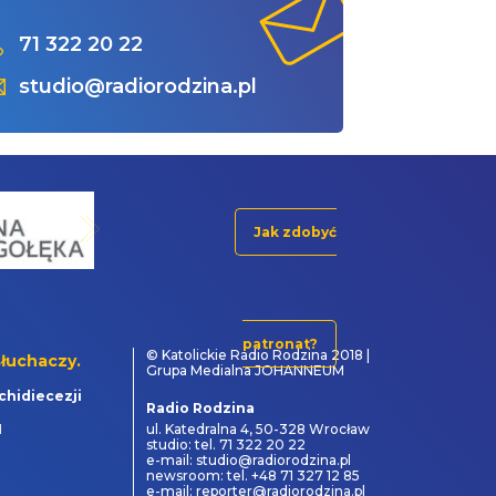
71 322 20 22
studio@radiorodzina.pl
Jak zdobyć
patronat?
© Katolickie Radio Rodzina 2018 |
łuchaczy.
Grupa Medialna JOHANNEUM
chidiecezji
Radio Rodzina
1
ul. Katedralna 4, 50-328 Wrocław
studio: tel. 71 322 20 22
e-mail: studio@radiorodzina.pl
newsroom: tel. +48 71 327 12 85
e-mail: reporter@radiorodzina.pl