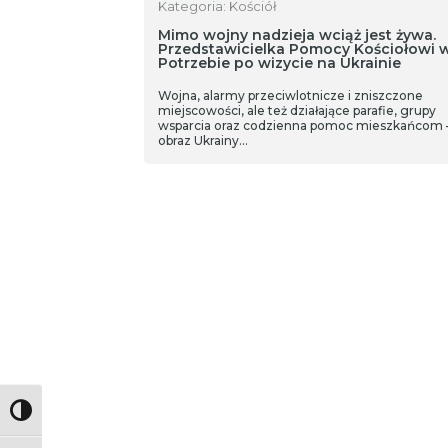
Kategoria: Kościół
Mimo wojny nadzieja wciąż jest żywa.
Przedstawicielka Pomocy Kościołowi 
Potrzebie po wizycie na Ukrainie
Wojna, alarmy przeciwlotnicze i zniszczone
miejscowości, ale też działające parafie, grupy
wsparcia oraz codzienna pomoc mieszkańcom –
obraz Ukrainy…
Toggle High Contrast