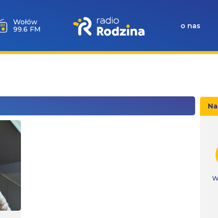
Wołów
o nas
99.6 FM
Na
W