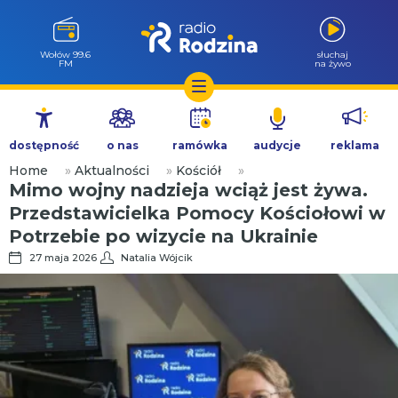
Wołów 99.6
słuchaj
FM
na żywo
Przejdź
do
dostępność
o nas
ramówka
audycje
reklama
treści
Home
»
Aktualności
»
Kościół
»
Mimo wojny nadzieja wciąż jest żywa.
Przedstawicielka Pomocy Kościołowi w
Potrzebie po wizycie na Ukrainie
27 maja 2026
Natalia Wójcik