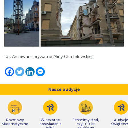
fot. Archiwum prywatne Aliny Chmielowskiej.
Nasze audycje
Rozmowy
Wieczorne
Jesteśmy stąd,
Audycj
Matematyczne
opowiadania
czyli 80 lat
Świątecz
WKA
polskiego