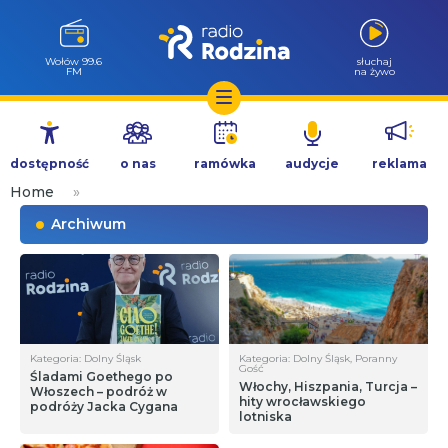
Wołów 99.6
słuchaj
FM
na żywo
Przejdź
do
dostępność
o nas
ramówka
audycje
reklama
treści
Home
»
Archiwum
Kategoria: Dolny Śląsk
Kategoria: Dolny Śląsk, Poranny
Gość
Śladami Goethego po
Włochy, Hiszpania, Turcja –
Włoszech – podróż w
hity wrocławskiego
podróży Jacka Cygana
lotniska