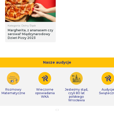
Kategoria: Dolny Śląsk
Margherita, z ananasem czy
serowa? Międzynarodowy
Dzień Pizzy 2023
Nasze audycje
Rozmowy
Wieczorne
Jesteśmy stąd,
Audycj
Matematyczne
opowiadania
czyli 80 lat
Świątecz
WKA
polskiego
Wrocławia