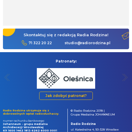
Skontaktuj się z redakcją Radia Rodzina!
71 322 20 22
studio@radiorodzina.pl
Patronaty:
Jak zdobyć patronat?
Radio Rodzina utrzymuje się z
© Radio Rodzina 2018 |
dobrowolnych wpłat radiosłuchaczy.
Grupa Medialna JOHANNEUM
numer rachunku bankowego:
Radio Rodzina
Johanneum - grupa medialna
Archidiecezji Wrocławskiej
ul. Katedralna 4, 50-328 Wrocław
69 1600 1462 1813 6262 6000 0001