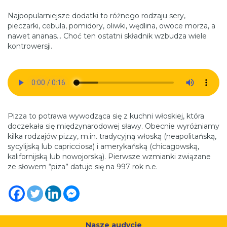
Najpopularniejsze dodatki to różnego rodzaju sery,
pieczarki, cebula, pomidory, oliwki, wędlina, owoce morza, a
nawet ananas… Choć ten ostatni składnik wzbudza wiele
kontrowersji.
Pizza to potrawa wywodząca się z kuchni włoskiej, która
doczekała się międzynarodowej sławy. Obecnie wyróżniamy
kilka rodzajów pizzy, m.in. tradycyjną włoską (neapolitańską,
sycylijską lub capricciosa) i amerykańską (chicagowską,
kalifornijską lub nowojorską). Pierwsze wzmianki związane
ze słowem “piza” datuje się na 997 rok n.e.
Nasze audycje