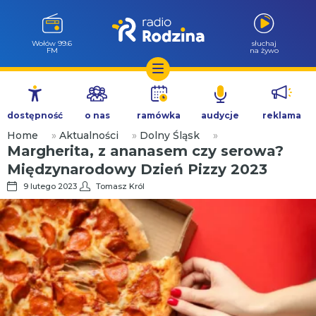
Wołów 99.6
słuchaj
FM
na żywo
Przejdź
do
dostępność
o nas
ramówka
audycje
reklama
treści
Home
»
Aktualności
»
Dolny Śląsk
»
Margherita, z ananasem czy serowa?
Międzynarodowy Dzień Pizzy 2023
9 lutego 2023
Tomasz Król