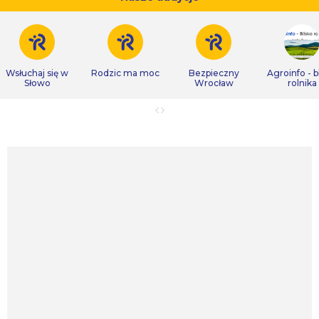
Wsłuchaj się w
Rodzic ma moc
Bezpieczny
Agroinfo - b
Słowo
Wrocław
rolnika