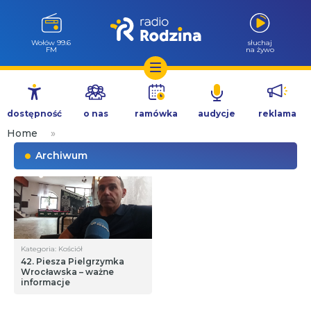
Wołów 99.6
słuchaj
FM
na żywo
Przejdź
do
dostępność
o nas
ramówka
audycje
reklama
treści
Home
»
Archiwum
Kategoria: Kościół
42. Piesza Pielgrzymka
Wrocławska – ważne
informacje