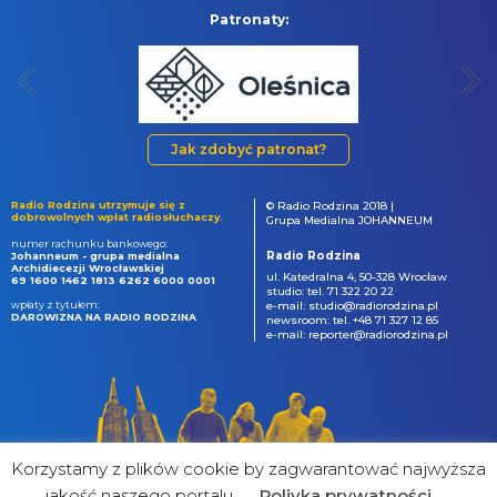
Patronaty:
Jak zdobyć patronat?
Radio Rodzina utrzymuje się z
© Radio Rodzina 2018 |
dobrowolnych wpłat radiosłuchaczy.
Grupa Medialna JOHANNEUM
numer rachunku bankowego:
Radio Rodzina
Johanneum - grupa medialna
Archidiecezji Wrocławskiej
ul. Katedralna 4, 50-328 Wrocław
69 1600 1462 1813 6262 6000 0001
studio: tel. 71 322 20 22
wpłaty z tytułem:
e-mail: studio@radiorodzina.pl
DAROWIZNA NA RADIO RODZINA
newsroom: tel. +48 71 327 12 85
e-mail: reporter@radiorodzina.pl
Korzystamy z plików cookie by zagwarantować najwyższa
jakość naszego portalu
Poliyka prywatności