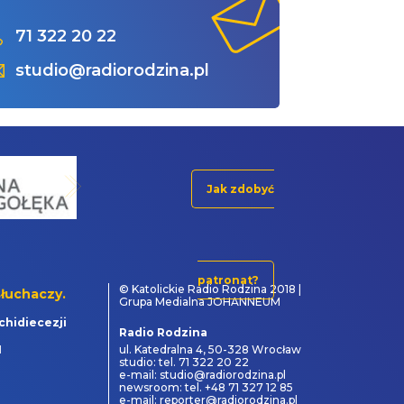
71 322 20 22
studio@radiorodzina.pl
Jak zdobyć
patronat?
© Katolickie Radio Rodzina 2018 |
łuchaczy.
Grupa Medialna JOHANNEUM
chidiecezji
Radio Rodzina
1
ul. Katedralna 4, 50-328 Wrocław
studio: tel. 71 322 20 22
e-mail: studio@radiorodzina.pl
newsroom: tel. +48 71 327 12 85
e-mail: reporter@radiorodzina.pl