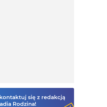
kontaktuj się z redakcją
adia Rodzina!