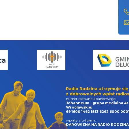
Radio Rodzina utrzymuje się
z dobrowolnych wpłat radios
numer rachunku bankowego:
Johanneum - grupa medialna Ar
Wrocławskiej
69 1600 1462 1813 6262 6000 000
wpłaty z tytułem:
DAROWIZNA NA RADIO RODZINA