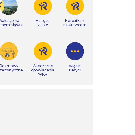
Wakacje na
Halo, tu
Herbatka z
lnym Śląsku
ZOO!
naukowcem
Rozmowy
Wieczorne
więcej
tematyczne
opowiadania
audycji
WKA