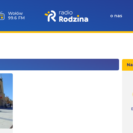
Milicz
o nas
88.5 FM
Na