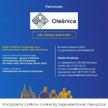
Patronaty:
Jak zdobyć patronat?
Radio Rodzina utrzymuje się z
© Radio Rodzina 2018 |
dobrowolnych wpłat radiosłuchaczy.
Grupa Medialna JOHANNEUM
numer rachunku bankowego:
Radio Rodzina
Johanneum - grupa medialna
Archidiecezji Wrocławskiej
ul. Katedralna 4, 50-328 Wrocław
69 1600 1462 1813 6262 6000 0001
studio: tel. 71 322 20 22
wpłaty z tytułem:
e-mail: studio@radiorodzina.pl
DAROWIZNA NA RADIO RODZINA
newsroom: tel. +48 71 327 12 85
e-mail: reporter@radiorodzina.pl
Korzystamy z plików cookie by zagwarantować najwyższa