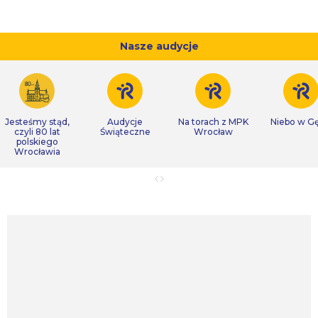
Nasze audycje
Jesteśmy stąd,
Audycje
Na torach z MPK
Niebo w Gę
czyli 80 lat
Świąteczne
Wrocław
polskiego
Wrocławia