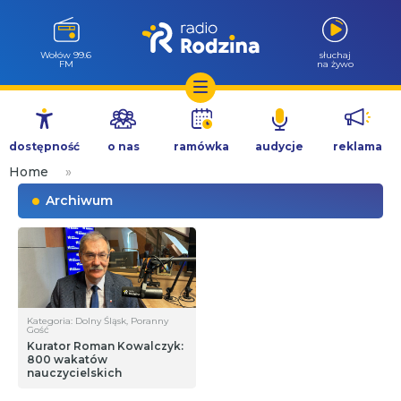
Wołów 99.6
słuchaj
FM
na żywo
Przejdź
do
dostępność
o nas
ramówka
audycje
reklama
treści
Home
»
Archiwum
Kategoria: Dolny Śląsk, Poranny
Gość
Kurator Roman Kowalczyk:
800 wakatów
nauczycielskich