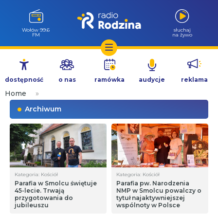
Wołów 99.6
słuchaj
FM
na żywo
Przejdź
do
dostępność
o nas
ramówka
audycje
reklama
treści
Home
»
Archiwum
Kategoria: Kościół
Kategoria: Kościół
Parafia w Smolcu świętuje
Parafia pw. Narodzenia
45-lecie. Trwają
NMP w Smolcu powalczy o
przygotowania do
tytuł najaktywniejszej
jubileuszu
wspólnoty w Polsce