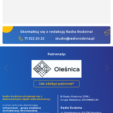
Skontaktuj się z redakcją Radia Rodzina!
71 322 20 22
studio@radiorodzina.pl
Patronaty:
Jak zdobyć patronat?
Radio Rodzina utrzymuje się z
© Radio Rodzina 2018 |
dobrowolnych wpłat radiosłuchaczy.
Grupa Medialna JOHANNEUM
numer rachunku bankowego:
Radio Rodzina
Johanneum - grupa medialna
Archidiecezji Wrocławskiej
ul. Katedralna 4, 50-328 Wrocław