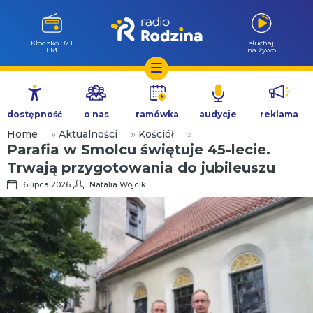
Wołów 99.6
słuchaj
FM
na żywo
Przejdź
do
dostępność
o nas
ramówka
audycje
reklama
treści
Home
»
Aktualności
»
Kościół
»
Parafia w Smolcu świętuje 45-lecie.
Trwają przygotowania do jubileuszu
6 lipca 2026
Natalia Wójcik