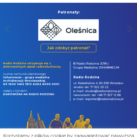
Patronaty:
Jak zdobyć patronat?
Radio Rodzina utrzymuje się z
© Radio Rodzina 2018 |
dobrowolnych wpłat radiosłuchaczy.
Grupa Medialna JOHANNEUM
numer rachunku bankowego:
Radio Rodzina
Johanneum - grupa medialna
Archidiecezji Wrocławskiej
ul. Katedralna 4, 50-328 Wrocław
69 1600 1462 1813 6262 6000 0001
studio: tel. 71 322 20 22
wpłaty z tytułem:
e-mail: studio@radiorodzina.pl
DAROWIZNA NA RADIO RODZINA
newsroom: tel. +48 71 327 12 85
e-mail: reporter@radiorodzina.pl
Korzystamy z plików cookie by zagwarantować najwyższa