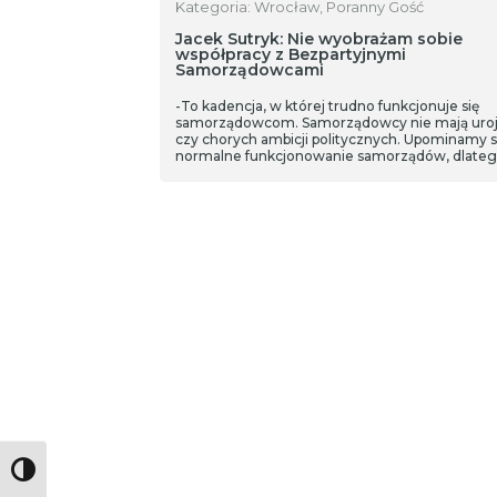
Kategoria: Wrocław, Poranny Gość
Jacek Sutryk: Nie wyobrażam sobie
współpracy z Bezpartyjnymi
Samorządowcami
-To kadencja, w której trudno funkcjonuje się
samorządowcom. Samorządowcy nie mają uro
czy chorych ambicji politycznych. Upominamy s
normalne funkcjonowanie samorządów, dlate
jesteśmy aktywni na szczeblu ogólnopolskim. -
wyobrażam sobie współpracy z Bezpartyjnymi
samorządowcami. Jest mi przykro- mówił w
„Porannym Gościu” Jacek Sutryk, prezydent
Wrocławia.
Toggle High Contrast