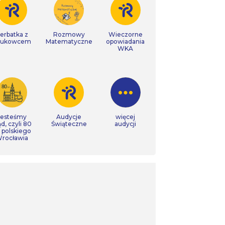
erbatka z
Rozmowy
Wieczorne
aukowcem
Matematyczne
opowiadania
WKA
Jesteśmy
Audycje
więcej
ąd, czyli 80
Świąteczne
audycji
t polskiego
rocławia