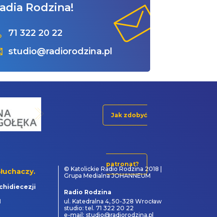
adia Rodzina!
71 322 20 22
studio@radiorodzina.pl
Jak zdobyć
patronat?
© Katolickie Radio Rodzina 2018 |
łuchaczy.
Grupa Medialna JOHANNEUM
chidiecezji
Radio Rodzina
1
ul. Katedralna 4, 50-328 Wrocław
studio: tel. 71 322 20 22
e-mail: studio@radiorodzina.pl