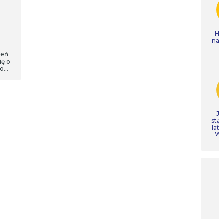
H
n
jeń
ię o
go
Nie
st
la
W