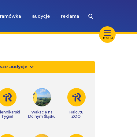
ramówka
audycje
reklama
menu
sze audycje
iennikarski
Wakacje na
Halo, tu
Tygiel
Dolnym Śląsku
ZOO!