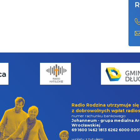
R
Radio Rodzina utrzymuje się
z dobrowolnych wpłat radios
numer rachunku bankowego:
Johanneum - grupa medialna Ar
Wrocławskiej
69 1600 1462 1813 6262 6000 000
wpłaty z tytułem: