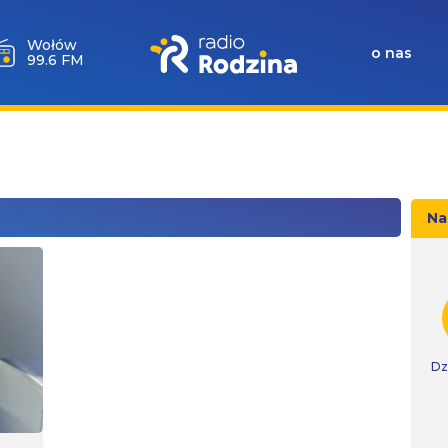
Wołów
o nas
99.6 FM
Na
Dz