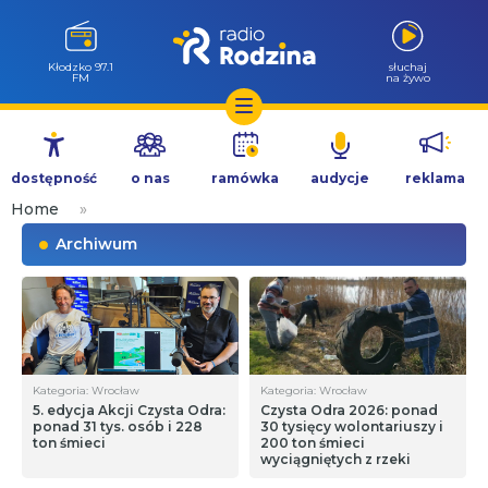
Kłodzko 97.1
słuchaj
FM
na żywo
Przejdź
do
dostępność
o nas
ramówka
audycje
reklama
treści
Home
»
Archiwum
Kategoria: Wrocław
Kategoria: Wrocław
5. edycja Akcji Czysta Odra:
Czysta Odra 2026: ponad
ponad 31 tys. osób i 228
30 tysięcy wolontariuszy i
ton śmieci
200 ton śmieci
wyciągniętych z rzeki