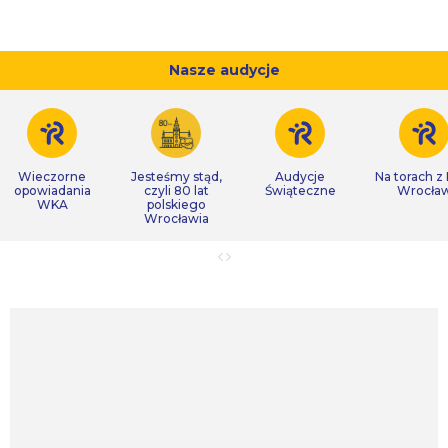
Nasze audycje
Wieczorne
Jesteśmy stąd,
Audycje
Na torach z
opowiadania
czyli 80 lat
Świąteczne
Wrocła
WKA
polskiego
Wrocławia