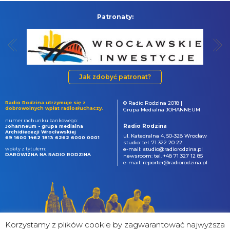
Patronaty:
Jak zdobyć patronat?
Radio Rodzina utrzymuje się z
© Radio Rodzina 2018 |
dobrowolnych wpłat radiosłuchaczy.
Grupa Medialna JOHANNEUM
numer rachunku bankowego:
Radio Rodzina
Johanneum - grupa medialna
Archidiecezji Wrocławskiej
ul. Katedralna 4, 50-328 Wrocław
69 1600 1462 1813 6262 6000 0001
studio: tel. 71 322 20 22
wpłaty z tytułem:
e-mail: studio@radiorodzina.pl
DAROWIZNA NA RADIO RODZINA
newsroom: tel. +48 71 327 12 85
e-mail: reporter@radiorodzina.pl
Korzystamy z plików cookie by zagwarantować najwyższa