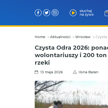
słuchaj
na żywo
Przejdź
Home
»
Aktualności
»
Wrocław
»
Czysta 
do
treści
Czysta Odra 2026: ponad
wolontariuszy i 200 ton
rzeki
13 maja 2026
Ilona Baran