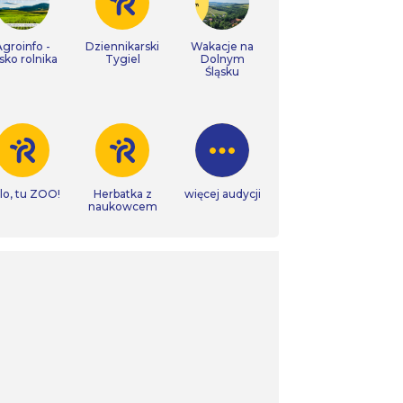
Agroinfo -
Dziennikarski
Wakacje na
isko rolnika
Tygiel
Dolnym
Śląsku
lo, tu ZOO!
Herbatka z
więcej audycji
naukowcem