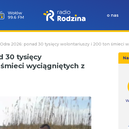
Wołów
o nas
99.6 FM
Odra 2026: ponad 30 tysięcy wolontariuszy i 200 ton śmieci w
 30 tysięcy
Na
 śmieci wyciągniętych z
W