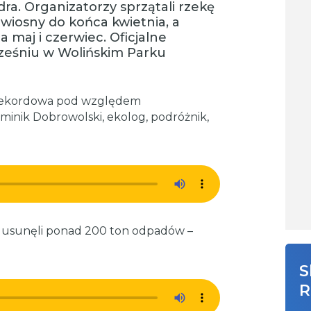
ra. Organizatorzy sprzątali rzekę
 wiosny do końca kwietnia, a
 maj i czerwiec. Oficjalne
ześniu w Wolińskim Parku
ę rekordowa pod względem
inik Dobrowolski, ekolog, podróżnik,
e usunęli ponad 200 ton odpadów –
S
R