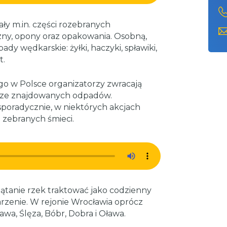
 m.in. części rozebranych
zny, opony oraz opakowania. Osobną,
dy wędkarskie: żyłki, haczyki, spławiki,
t.
go w Polsce organizatorzy zwracają
rze znajdowanych odpadów.
 sporadycznie, w niektórych akcjach
n zebranych śmieci.
ątanie rzek traktować jako codzienny
rzenie. W rejonie Wrocławia oprócz
wa, Ślęza, Bóbr, Dobra i Oława.