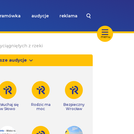
ramówka
audycje
reklama
menu
yciągniętych z rzeki
sze audycje
słuchaj się
Rodzic ma
Bezpieczny
w Słowo
moc
Wrocław