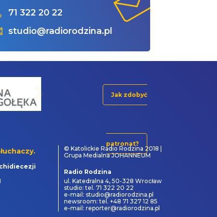
71 322 20 22
studio@radiorodzina.pl
Jak zdobyć
patronat?
© Katolickie Radio Rodzina 2018 |
łuchaczy.
Grupa Medialna JOHANNEUM
chidiecezji
Radio Rodzina
1
ul. Katedralna 4, 50-328 Wrocław
studio: tel. 71 322 20 22
e-mail: studio@radiorodzina.pl
newsroom: tel. +48 71 327 12 85
e-mail: reporter@radiorodzina.pl