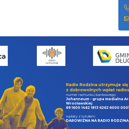
Radio Rodzina utrzymuje się
z dobrowolnych wpłat radios
numer rachunku bankowego:
Johanneum - grupa medialna Ar
Wrocławskiej
69 1600 1462 1813 6262 6000 000
wpłaty z tytułem:
DAROWIZNA NA RADIO RODZINA