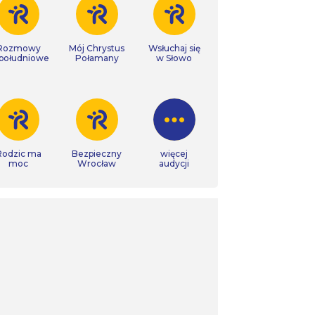
Rozmowy
Mój Chrystus
Wsłuchaj się
południowe
Połamany
w Słowo
Rodzic ma
Bezpieczny
więcej
moc
Wrocław
audycji