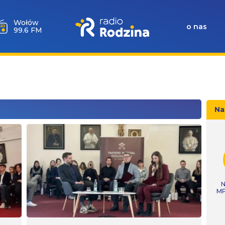
Milicz
o nas
88.5 FM
Na
N
MP