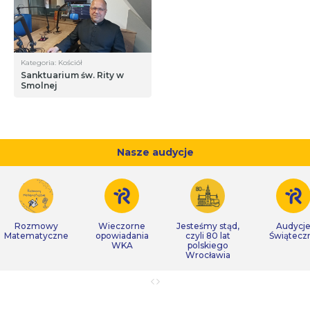
Kategoria: Kościół
Sanktuarium św. Rity w
Smolnej
Nasze audycje
Rozmowy
Wieczorne
Jesteśmy stąd,
Audycj
Matematyczne
opowiadania
czyli 80 lat
Świątecz
WKA
polskiego
Wrocławia