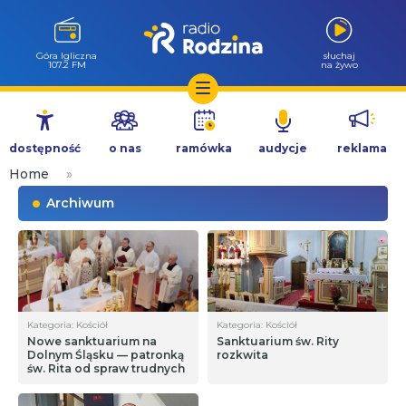
Góra Igliczna
słuchaj
107.2 FM
na żywo
Przejdź
do
dostępność
o nas
ramówka
audycje
reklama
treści
Home
»
Archiwum
Kategoria: Kościół
Kategoria: Kościół
Nowe sanktuarium na
Sanktuarium św. Rity
Dolnym Śląsku — patronką
rozkwita
św. Rita od spraw trudnych