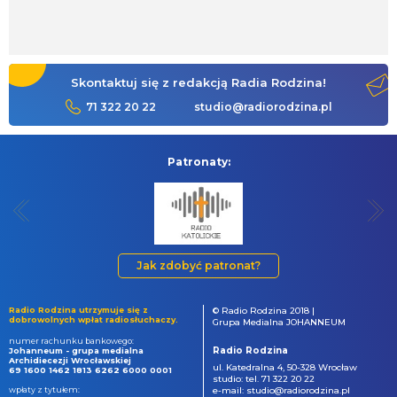
Skontaktuj się z redakcją Radia Rodzina!
71 322 20 22
studio@radiorodzina.pl
Patronaty:
Jak zdobyć patronat?
Radio Rodzina utrzymuje się z
© Radio Rodzina 2018 |
dobrowolnych wpłat radiosłuchaczy.
Grupa Medialna JOHANNEUM
numer rachunku bankowego:
Radio Rodzina
Johanneum - grupa medialna
Archidiecezji Wrocławskiej
ul. Katedralna 4, 50-328 Wrocław
69 1600 1462 1813 6262 6000 0001
studio: tel. 71 322 20 22
wpłaty z tytułem:
e-mail: studio@radiorodzina.pl