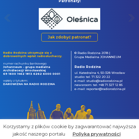
Patronaty:
Jak zdobyć patronat?
Radio Rodzina utrzymuje się z
© Radio Rodzina 2018 |
dobrowolnych wpłat radiosłuchaczy.
Grupa Medialna JOHANNEUM
numer rachunku bankowego:
Radio Rodzina
Johanneum - grupa medialna
Archidiecezji Wrocławskiej
ul. Katedralna 4, 50-328 Wrocław
69 1600 1462 1813 6262 6000 0001
studio: tel. 71 322 20 22
wpłaty z tytułem:
e-mail: studio@radiorodzina.pl
DAROWIZNA NA RADIO RODZINA
newsroom: tel. +48 71 327 12 85
e-mail: reporter@radiorodzina.pl
Korzystamy z plików cookie by zagwarantować najwyższa
jakość naszego portalu
Poliyka prywatności