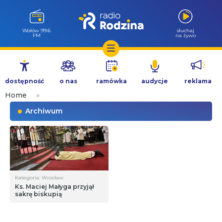
Wołów 99.6
słuchaj
FM
na żywo
Przejdź
do
dostępność
o nas
ramówka
audycje
reklama
treści
Home
»
Archiwum
Kategoria: Wrocław
Ks. Maciej Małyga przyjął
sakrę biskupią