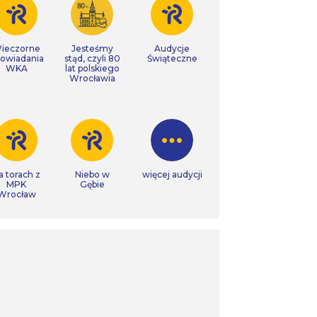
ieczorne
Jesteśmy
Audycje
owiadania
stąd, czyli 80
Świąteczne
WKA
lat polskiego
Wrocławia
a torach z
Niebo w
więcej audycji
MPK
Gębie
Wrocław