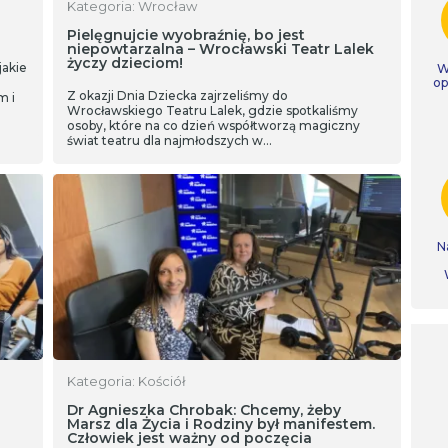
Kategoria: Wrocław
Pielęgnujcie wyobraźnię, bo jest
niepowtarzalna – Wrocławski Teatr Lalek
życzy dzieciom!
jakie
W
op
Z okazji Dnia Dziecka zajrzeliśmy do
m i
Wrocławskiego Teatru Lalek, gdzie spotkaliśmy
osoby, które na co dzień współtworzą magiczny
świat teatru dla najmłodszych w…
N
Kategoria: Kościół
Dr Agnieszka Chrobak: Chcemy, żeby
Marsz dla Życia i Rodziny był manifestem.
Człowiek jest ważny od poczęcia