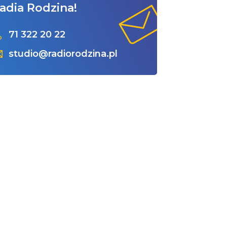
adia Rodzina!
71 322 20 22
studio@radiorodzina.pl