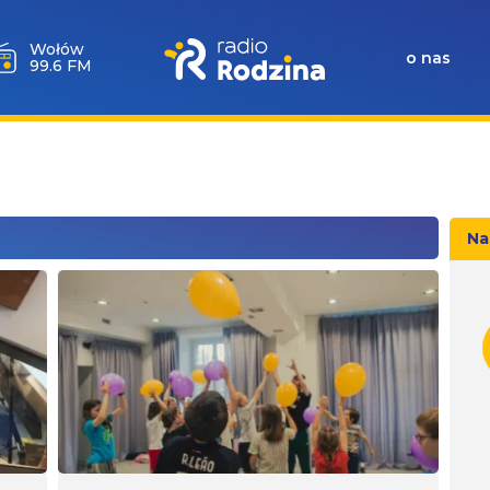
Milicz
o nas
88.5 FM
Na