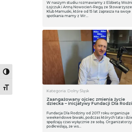
W naszym studiu rozmawiamy z Elżbietą Woźn
Łojczuk i Anną Nowocień-Regą ze Stowarzysze
Klub Mamuśki, które od 15 lat zaprasza na swoje
spotkania mamy z Wr…
Toggle High Contrast
Toggle Font size
Kategoria: Dolny Śląsk
Zaangażowany ojciec zmienia życie
dziecka – inicjatywy Fundacji Dla Rodz
Fundacja Dla Rodziny od 2017 roku organizuje
weekendowe biwaki, podczas których tata i dzi
spędzają czas wyłącznie ze sobą. Organizatorzy
podkreślają, że ws…