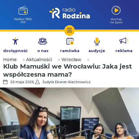
Milicz 88.5
słuchaj
FM
na żywo
Przejdź
do
dostępność
o nas
ramówka
audycje
reklama
treści
Home
»
Aktualności
»
Wrocław
»
Klub Mamuśki we Wrocławiu: Jaka jest
współczesna mama?
26 maja 2026
Judyta Eksner-Alechnowicz