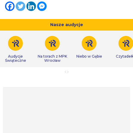
Nasze audycje
Audycje
Na torach z MPK
Niebo w Gębie
Czytadeł
Świąteczne
Wrocław