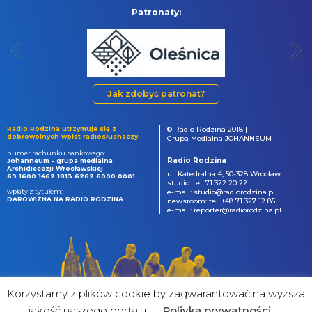
Patronaty:
Jak zdobyć patronat?
Radio Rodzina utrzymuje się z
© Radio Rodzina 2018 |
dobrowolnych wpłat radiosłuchaczy.
Grupa Medialna JOHANNEUM
numer rachunku bankowego:
Radio Rodzina
Johanneum - grupa medialna
Archidiecezji Wrocławskiej
ul. Katedralna 4, 50-328 Wrocław
69 1600 1462 1813 6262 6000 0001
studio: tel. 71 322 20 22
wpłaty z tytułem:
e-mail: studio@radiorodzina.pl
DAROWIZNA NA RADIO RODZINA
newsroom: tel. +48 71 327 12 85
e-mail: reporter@radiorodzina.pl
Korzystamy z plików cookie by zagwarantować najwyższa
jakość naszego portalu
Poliyka prywatności