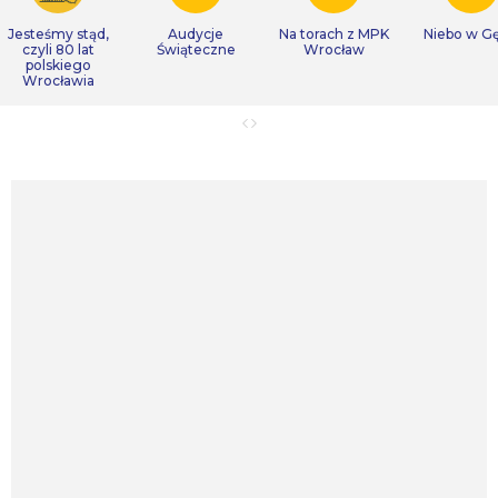
Jesteśmy stąd,
Audycje
Na torach z MPK
Niebo w Gę
czyli 80 lat
Świąteczne
Wrocław
polskiego
Wrocławia