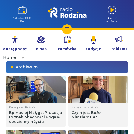
Wołów 99.6
słuchaj
FM
na żywo
Przejdź
do
dostępność
o nas
ramówka
audycje
reklama
treści
Home
»
Archiwum
Kategoria: Kościół
Kategoria: Kościół
Bp Maciej Małyga: Procesja
Czym jest Boże
to znak obecności Boga w
Miłosierdzie?
codziennym życiu