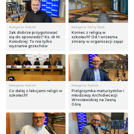
Kategoria: Kościół
Kategoria: Dolny Śląsk
Jak dobrze przygotować
Koniec z religią w
się do spowiedzi? Ks. dr M.
szkołach? Od 1 września
Kołodziej: To nie tylko
zmiany w organizacji zajęć
wyznanie grzechów
Kategoria: Kościół
Kategoria: Kościół
Co dalej z lekcjami religii w
Pielgrzymka maturzystów i
szkołach?
młodzieży Archidiecezji
Wrocławskiej na Jasną
Górę