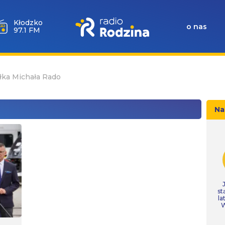
Wołów
o nas
99.6 FM
łka Michała Rado
Na
st
la
W