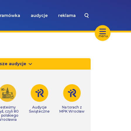
ramówka
audycje
reklama
menu
sze audycje
Jesteśmy
Audycje
Na torach z
ąd, czyli 80
Świąteczne
MPK Wrocław
t polskiego
rocławia