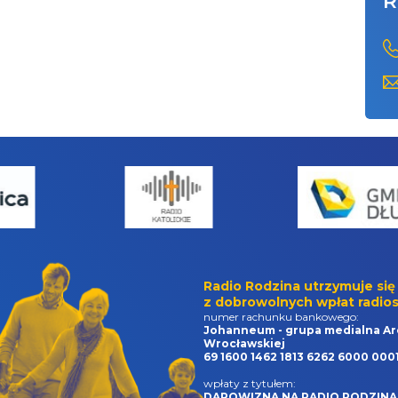
R
Radio Rodzina utrzymuje się
z dobrowolnych wpłat radios
numer rachunku bankowego:
Johanneum - grupa medialna Ar
Wrocławskiej
69 1600 1462 1813 6262 6000 000
wpłaty z tytułem:
DAROWIZNA NA RADIO RODZINA