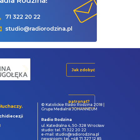
adia Rodzina!
71 322 20 22
studio@radiorodzina.pl
Jak zdobyć
patronat?
© Katolickie Radio Rodzina 2018 |
łuchaczy.
Grupa Medialna JOHANNEUM
chidiecezji
Radio Rodzina
1
ul. Katedralna 4, 50-328 Wrocław
studio: tel. 71 322 20 22
e-mail: studio@radiorodzina.pl
newsroom: tel. +48 71 327 12 85