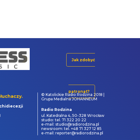
Jak zdobyć
patronat?
© Katolickie Radio Rodzina 2018 |
łuchaczy.
Grupa Medialna JOHANNEUM
chidiecezji
Radio Rodzina
1
ul. Katedralna 4, 50-328 Wrocław
studio: tel. 71 322 20 22
e-mail: studio@radiorodzina.pl
newsroom: tel. +48 71 327 12 85
e-mail: reporter@radiorodzina.pl