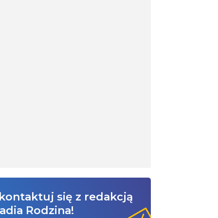
kontaktuj się z redakcją
adia Rodzina!