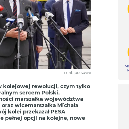
Mó
mat. prasowe
 kolejowej rewolucji, czym tylko
uralnym sercem Polski.
cności marszałka województwa
 oraz wicemarszałka Michała
ój kolei przekazał PESA
 pełnej opcji na kolejne, nowe