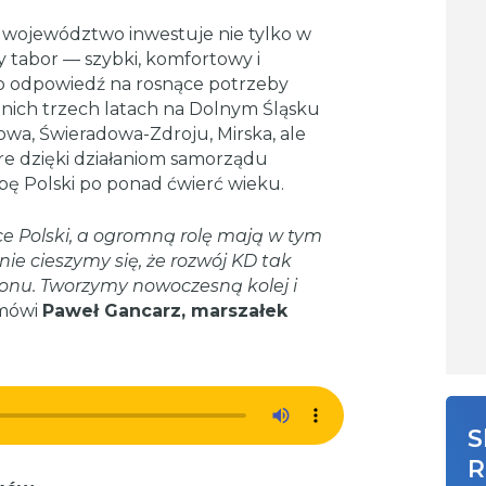
o województwo inwestuje nie tylko w
ny tabor — szybki, komfortowy i
to odpowiedź na rosnące potrzeby
nich trzech latach na Dolnym Śląsku
nowa, Świeradowa-Zdroju, Mirska, ale
re dzięki działaniom samorządu
ę Polski po ponad ćwierć wieku.
rce Polski, a ogromną rolę mają w tym
nie cieszymy się, że rozwój KD tak
onu. Tworzymy nowoczesną kolej i
mówi
Paweł Gancarz, marszałek
S
R