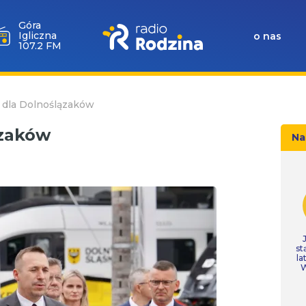
Góra
Igliczna
o nas
107.2 FM
 dla Dolnoślązaków
ązaków
Na
st
la
W