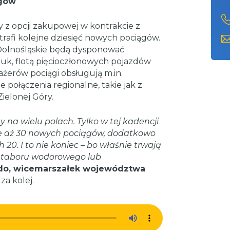
ągów
ły z opcji zakupowej w kontrakcie z
afi kolejne dziesięć nowych pociągów.
e Dolnośląskie będą dysponować
ztuk, flotą pięcioczłonowych pojazdów
ażerów pociągi obsługują m.in.
e połączenia regionalne, takie jak z
ielonej Góry.
na wielu polach. Tylko w tej kadencji
e aż 30 nowych pociągów, dodatkowo
0. I to nie koniec – bo właśnie trwają
 taboru wodorowego lub
do, wicemarszałek województwa
za kolej.