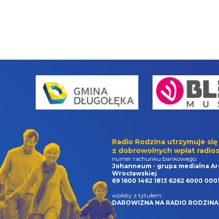
Radio Rodzina utrzymuje się
z dobrowolnych wpłat radios
numer rachunku bankowego:
Johanneum - grupa medialna Ar
Wrocławskiej
69 1600 1462 1813 6262 6000 000
wpłaty z tytułem:
DAROWIZNA NA RADIO RODZINA