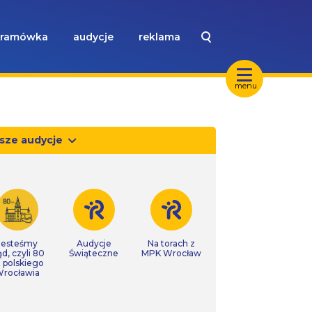
ramówka
audycje
reklama
menu
sze audycje
Jesteśmy
Audycje
Na torach z
ąd, czyli 80
Świąteczne
MPK Wrocław
t polskiego
rocławia