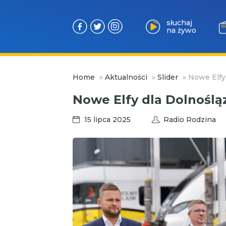
słuchaj
na żywo
Przejdź
Home
»
Aktualności
»
Slider
»
Nowe Elfy
do
treści
Nowe Elfy dla Dolnośl
15 lipca 2025
Radio Rodzina