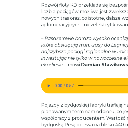
Rozwój floty KD przekłada się bezpośre
liczbie pociągów możliwe jest zwiększ
nowych tras oraz, co istotne, dalsze w
aglomeracyjnych i niezelektryfikowa
–
Pasażerowie bardzo wysoko oceniaj
które obsługują m.in. trasy do Legnicy
najszybsze pociągi regionalne w Pols
inwestując nie tylko w nowoczesne el
ekodiesle
– mówi
Damian Stawikowski
Pojazdy z bydgoskiej fabryki trafiają 
planowanym terminem odbioru, co jes
współpracy z producentem. Wartość 
bydgoską Pesą opiewa na blisko 440 m