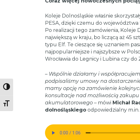
Coraz więcej nowoczesnych poci
Koleje Dolnośląskie właśnie skorzysta
PESA, dzięki czemu do województwa tr
Po realizacji tego zamówienia, Kolej
największą w kraju, bo liczącą aż 45 s
typu Elf. Te cieszące się uznaniem pas
najpopularniejsze i najszybsze w Polsc
Wrocławia do Legnicy i Lubina czy do Z
–
Wspólnie działamy i współpracujemy 
podpisaliśmy umowy na dostarczeni
Toggle High Contrast
mamy opcję na zamówienie kolejnych 2
konsultacje nad możliwością zakupu
akumulatorowego
– mówi
Michał Ra
Toggle Font size
dolnośląskiego
odpowiedzialny m.in. 