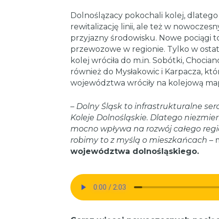
Dolnoślązacy pokochali kolej, dlateg
rewitalizację linii, ale też w nowoczes
przyjazny środowisku. Nowe pociągi 
przewozowe w regionie. Tylko w ostat
kolej wróciła do m.in. Sobótki, Chocia
również do Mysłakowic i Karpacza, któ
województwa wróciły na kolejową map
–
Dolny Śląsk to infrastrukturalne se
Koleje Dolnośląskie. Dlatego niezmier
mocno wpływa na rozwój całego regi
robimy to z myślą o mieszkańcach –
województwa dolnośląskiego.