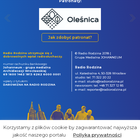
Patronaty:
Jak zdobyć patronat?
Radio Rodzina utrzymuje się z
© Radio Rodzina 2018 |
dobrowolnych wpłat radiosłuchaczy.
Grupa Medialna JOHANNEUM
numer rachunku bankowego:
Radio Rodzina
Johanneum - grupa medialna
Archidiecezji Wrocławskiej
ul. Katedralna 4, 50-328 Wrocław
69 1600 1462 1813 6262 6000 0001
studio: tel. 71 322 20 22
wpłaty z tytułem:
e-mail: studio@radiorodzina.pl
DAROWIZNA NA RADIO RODZINA
newsroom: tel. +48 71 327 12 85
e-mail: reporter@radiorodzina.pl
Korzystamy z plików cookie by zagwarantować najwyższa
jakość naszego portalu
Poliyka prywatności