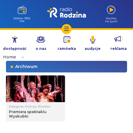
Wołów 99.6
słuchaj
FM
na żywo
Przejdź
do
dostępność
o nas
ramówka
audycje
reklama
treści
Home
»
Archiwum
Kategoria: Kultura, Wrocław
Premiera spektaklu
Wyskubki