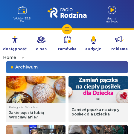
Wołów 99.6
słuchaj
FM
na żywo
Przejdź
do
dostępność
o nas
ramówka
audycje
reklama
treści
Home
»
Archiwum
Kategoria: Wrocław
Zamień pączka na ciepły
Jakie pączki lubią
posiłek dla Dziecka
Wrocławianie?