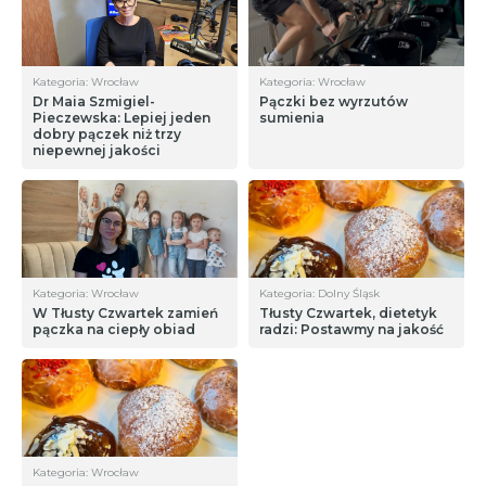
Kategoria: Wrocław
Kategoria: Wrocław
Dr Maia Szmigiel-
Pączki bez wyrzutów
Pieczewska: Lepiej jeden
sumienia
dobry pączek niż trzy
niepewnej jakości
Kategoria: Wrocław
Kategoria: Dolny Śląsk
W Tłusty Czwartek zamień
Tłusty Czwartek, dietetyk
pączka na ciepły obiad
radzi: Postawmy na jakość
Kategoria: Wrocław