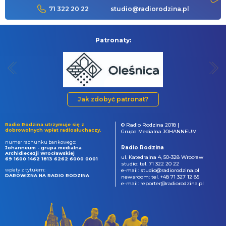
71 322 20 22
studio@radiorodzina.pl
Patronaty:
Jak zdobyć patronat?
Radio Rodzina utrzymuje się z
© Radio Rodzina 2018 |
dobrowolnych wpłat radiosłuchaczy.
Grupa Medialna JOHANNEUM
numer rachunku bankowego:
Radio Rodzina
Johanneum - grupa medialna
Archidiecezji Wrocławskiej
ul. Katedralna 4, 50-328 Wrocław
69 1600 1462 1813 6262 6000 0001
studio: tel. 71 322 20 22
wpłaty z tytułem:
e-mail: studio@radiorodzina.pl
DAROWIZNA NA RADIO RODZINA
newsroom: tel. +48 71 327 12 85
e-mail: reporter@radiorodzina.pl