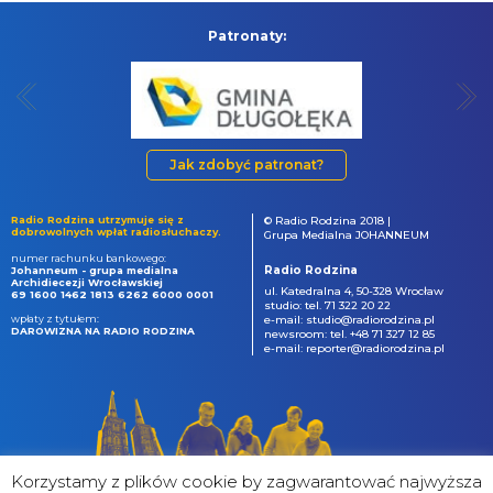
Patronaty:
Jak zdobyć patronat?
Radio Rodzina utrzymuje się z
© Radio Rodzina 2018 |
dobrowolnych wpłat radiosłuchaczy.
Grupa Medialna JOHANNEUM
numer rachunku bankowego:
Radio Rodzina
Johanneum - grupa medialna
Archidiecezji Wrocławskiej
ul. Katedralna 4, 50-328 Wrocław
69 1600 1462 1813 6262 6000 0001
studio: tel. 71 322 20 22
wpłaty z tytułem:
e-mail: studio@radiorodzina.pl
DAROWIZNA NA RADIO RODZINA
newsroom: tel. +48 71 327 12 85
e-mail: reporter@radiorodzina.pl
Korzystamy z plików cookie by zagwarantować najwyższa