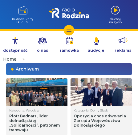
Kudowa Zdrój
słuchaj
88.7 FM
na żywo
Przejdź
do
dostępność
o nas
ramówka
audycje
reklama
treści
Home
»
Archiwum
Kategoria: Wrocław
Kategoria: Dolny Śląsk
Piotr Bednarz, lider
Opozycja chce odwołania
dolnośląskiej
Zarządu Województwa
„Solidarności”, patronem
Dolnośląskiego
tramwaju