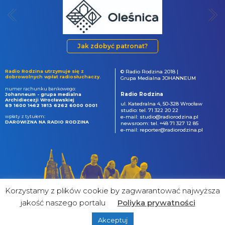
Jak zdobyć patronat?
Radio Rodzina utrzymuje się z
© Radio Rodzina 2018 |
dobrowolnych wpłat radiosłuchaczy.
Grupa Medialna JOHANNEUM
numer rachunku bankowego:
Radio Rodzina
Johanneum - grupa medialna
Archidiecezji Wrocławskiej
ul. Katedralna 4, 50-328 Wrocław
69 1600 1462 1813 6262 6000 0001
studio: tel. 71 322 20 22
wpłaty z tytułem:
e-mail: studio@radiorodzina.pl
DAROWIZNA NA RADIO RODZINA
newsroom: tel. +48 71 327 12 85
e-mail: reporter@radiorodzina.pl
Korzystamy z plików cookie by zagwarantować najwyższa
jakość naszego portalu
Poliyka prywatności
Akceptuj
powered by
&