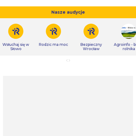
Nasze audycje
Wsłuchaj się w
Rodzic ma moc
Bezpieczny
Agroinfo - b
Słowo
Wrocław
rolnika