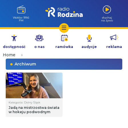
Wołów 99.6
słuchaj
FM
na żywo
Przejdź
do
dostępność
o nas
ramówka
audycje
reklama
treści
Home
»
Archiwum
Kategoria: Dolny Śląsk
Jadą na mistrzostwa świata
w hokeju podwodnym