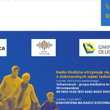
Radio Rodzina utrzymuje się
z dobrowolnych wpłat radios
numer rachunku bankowego:
Johanneum - grupa medialna Ar
Wrocławskiej
69 1600 1462 1813 6262 6000 000
wpłaty z tytułem:
DAROWIZNA NA RADIO RODZINA