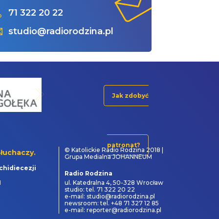
71 322 20 22
studio@radiorodzina.pl
Jak zdobyć
patronat?
© Katolickie Radio Rodzina 2018 |
łuchaczy.
Grupa Medialna JOHANNEUM
chidiecezji
Radio Rodzina
1
ul. Katedralna 4, 50-328 Wrocław
studio: tel. 71 322 20 22
e-mail: studio@radiorodzina.pl
newsroom: tel. +48 71 327 12 85
e-mail: reporter@radiorodzina.pl