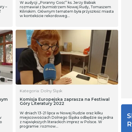
W audycji „Poranny Gość” ks. Jerzy Babiak
ry –
rozmawiał z burmistrzem Nowej Rudy, Tomaszem
2
Kilińskim. Głównym tematem była przyszłość miasta
w kontekście rekordoweg…
Kategoria: Dolny Śląsk
onym
Komisja Europejska zaprasza na Festiwal
Góry Literatury 2022
W dniach 13-21 lipca w Nowej Rudzie oraz kilku
S
w
miejscowościach Dolnego Śląska odbędzie się jedna
To
z największych literackich imprez w Polsce. W
R
programie: rozmow…