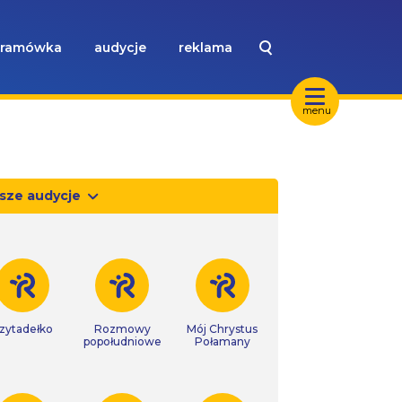
ramówka
audycje
reklama
menu
sze audycje
zytadełko
Rozmowy
Mój Chrystus
popołudniowe
Połamany