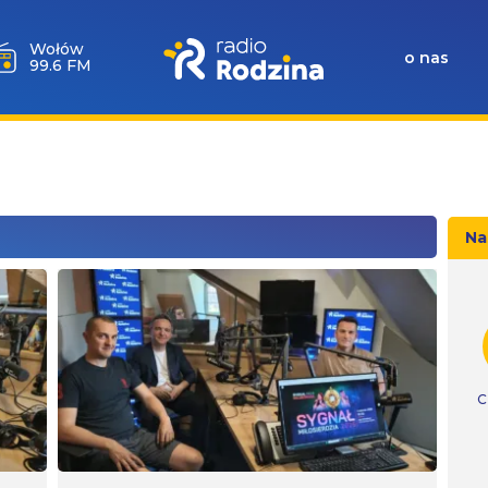
Wołów
o nas
99.6 FM
Na
C