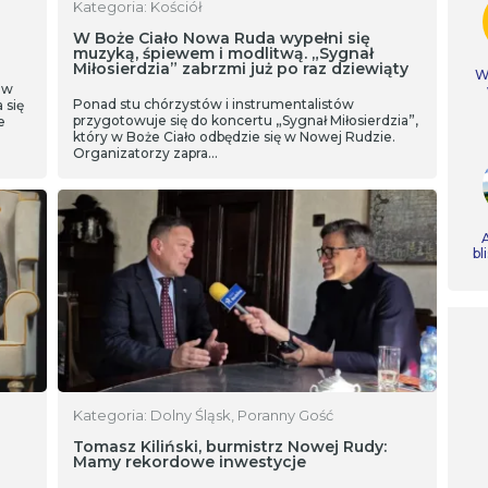
Kategoria: Kościół
W Boże Ciało Nowa Ruda wypełni się
muzyką, śpiewem i modlitwą. „Sygnał
Miłosierdzia” zabrzmi już po raz dziewiąty
Ws
 w
Ponad stu chórzystów i instrumentalistów
 się
przygotowuje się do koncertu „Sygnał Miłosierdzia”,
e
który w Boże Ciało odbędzie się w Nowej Rudzie.
Organizatorzy zapra…
A
bl
Kategoria: Dolny Śląsk, Poranny Gość
Tomasz Kiliński, burmistrz Nowej Rudy:
Mamy rekordowe inwestycje