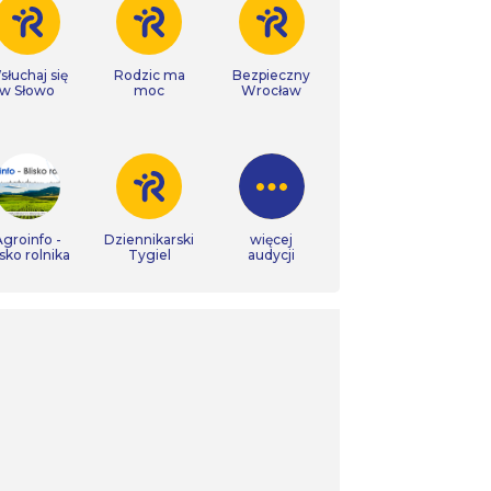
łuchaj się
Rodzic ma
Bezpieczny
w Słowo
moc
Wrocław
groinfo -
Dziennikarski
więcej
isko rolnika
Tygiel
audycji