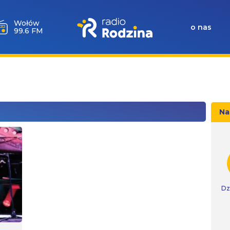
Wołów
o nas
99.6 FM
Na
Dz