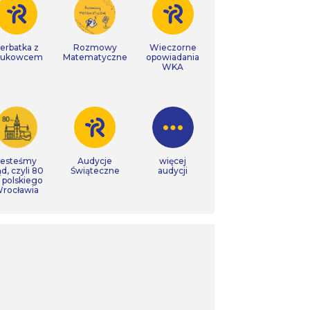
erbatka z
Rozmowy
Wieczorne
aukowcem
Matematyczne
opowiadania
WKA
Jesteśmy
Audycje
więcej
ąd, czyli 80
Świąteczne
audycji
t polskiego
rocławia