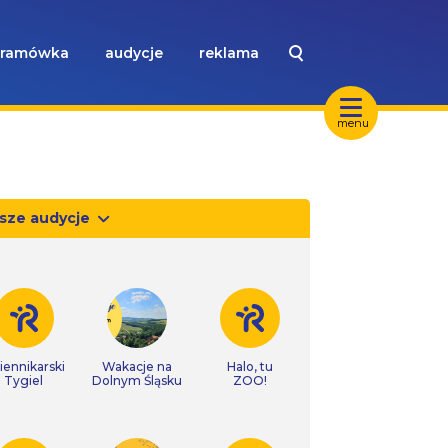
ramówka
audycje
reklama
menu
sze audycje
iennikarski
Wakacje na
Halo, tu
Tygiel
Dolnym Śląsku
ZOO!