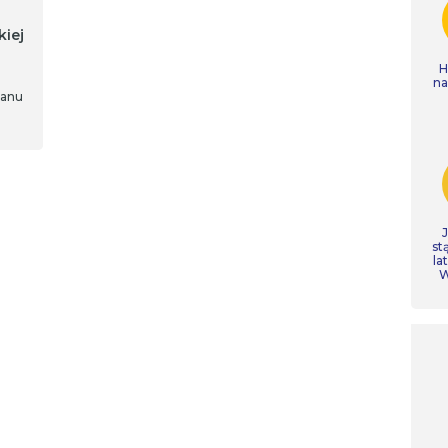
iej
H
n
ianu
st
la
W