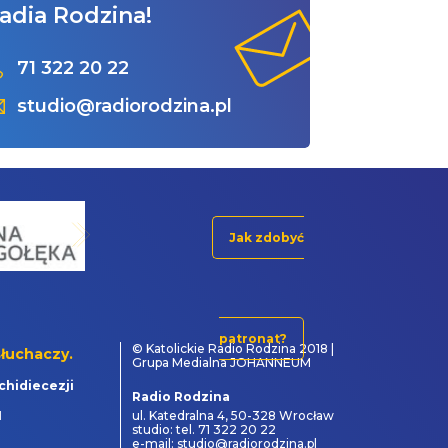
adia Rodzina!
71 322 20 22
studio@radiorodzina.pl
Jak zdobyć
patronat?
© Katolickie Radio Rodzina 2018 |
łuchaczy.
Grupa Medialna JOHANNEUM
chidiecezji
Radio Rodzina
1
ul. Katedralna 4, 50-328 Wrocław
studio: tel. 71 322 20 22
e-mail: studio@radiorodzina.pl