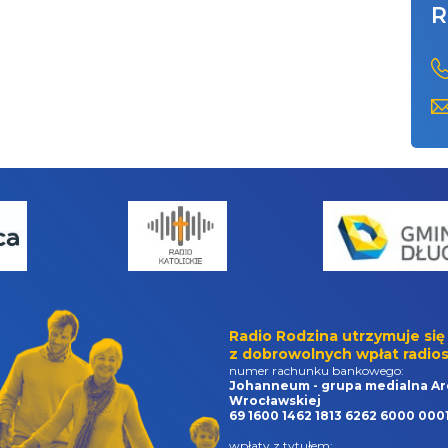
R
Radio Rodzina utrzymuje się
z dobrowolnych wpłat radios
numer rachunku bankowego:
Johanneum - grupa medialna Ar
Wrocławskiej
69 1600 1462 1813 6262 6000 000
wpłaty z tytułem: