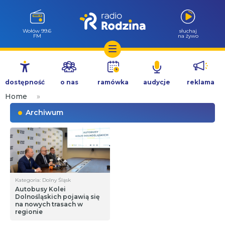
Wołów 99.6
słuchaj
FM
na żywo
Przejdź
do
dostępność
o nas
ramówka
audycje
reklama
treści
Home
»
Archiwum
Kategoria: Dolny Śląsk
Autobusy Kolei
Dolnośląskich pojawią się
na nowych trasach w
regionie