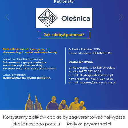
Patronaty:
Jak zdobyć patronat?
Radio Rodzina utrzymuje się z
© Radio Rodzina 2018 |
dobrowolnych wpłat radiosłuchaczy.
Grupa Medialna JOHANNEUM
numer rachunku bankowego:
Radio Rodzina
Johanneum - grupa medialna
Archidiecezji Wrocławskiej
ul. Katedralna 4, 50-328 Wrocław
69 1600 1462 1813 6262 6000 0001
studio: tel. 71 322 20 22
wpłaty z tytułem:
e-mail: studio@radiorodzina.pl
DAROWIZNA NA RADIO RODZINA
newsroom: tel. +48 71 327 12 85
e-mail: reporter@radiorodzina.pl
Korzystamy z plików cookie by zagwarantować najwyższa
jakość naszego portalu
Poliyka prywatności