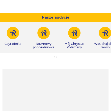
Nasze audycje
Czytadełko
Rozmowy
Mój Chrystus
Wsłuchaj s
popołudniowe
Połamany
Słowo