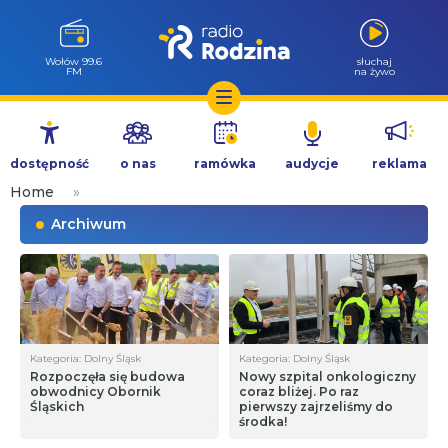
Wołów 99.6
słuchaj
FM
na żywo
Przejdź
do
dostępność
o nas
ramówka
audycje
reklama
treści
Home
»
Archiwum
Kategoria: Dolny Śląsk
Kategoria: Dolny Śląsk
Rozpoczęła się budowa
Nowy szpital onkologiczny
obwodnicy Obornik
coraz bliżej. Po raz
Śląskich
pierwszy zajrzeliśmy do
środka!