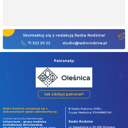
Skontaktuj się z redakcją Radia Rodzina!
71 322 20 22
studio@radiorodzina.pl
Patronaty:
Jak zdobyć patronat?
Radio Rodzina utrzymuje się z
© Radio Rodzina 2018 |
dobrowolnych wpłat radiosłuchaczy.
Grupa Medialna JOHANNEUM
numer rachunku bankowego:
Radio Rodzina
Johanneum - grupa medialna
Archidiecezji Wrocławskiej
ul. Katedralna 4, 50-328 Wrocław
69 1600 1462 1813 6262 6000 0001