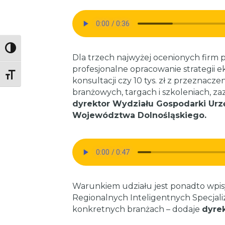
Toggle High Contrast
Dla trzech najwyżej ocenionych firm p
profesjonalne opracowanie strategii e
Toggle Font size
konsultacji czy 10 tys. zł z przeznac
branżowych, targach i szkoleniach, z
dyrektor Wydziału Gospodarki Ur
Województwa Dolnośląskiego.
Warunkiem udziału jest ponadto wpisy
Regionalnych Inteligentnych Specjali
konkretnych branżach – dodaje
dyre