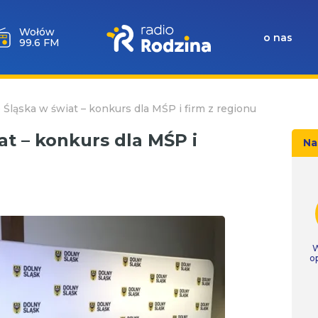
Wołów
o nas
99.6 FM
Śląska w świat – konkurs dla MŚP i firm z regionu
t – konkurs dla MŚP i
Na
W
o