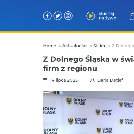
słuchaj
na żywo
Przejdź
Home
»
Aktualności
»
Slider
»
Z Dolnego 
do
treści
Z Dolnego Śląska w świa
firm z regionu
14 lipca 2025
Daria Detlaf