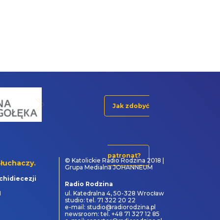
Jak zdobyć
patronat?
© Katolickie Radio Rodzina 2018 |
łuchaczy.
Grupa Medialna JOHANNEUM
chidiecezji
Radio Rodzina
1
ul. Katedralna 4, 50-328 Wrocław
studio: tel. 71 322 20 22
e-mail: studio@radiorodzina.pl
newsroom: tel. +48 71 327 12 85