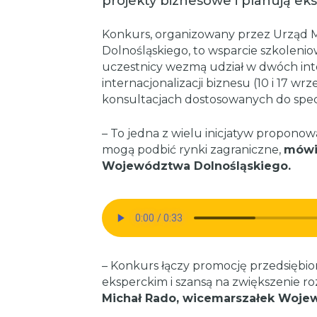
projekty biznesowe i planują eks
Konkurs, organizowany przez Urząd 
Dolnośląskiego, to wsparcie szkolenio
uczestnicy wezmą udział w dwóch in
internacjonalizacji biznesu (10 i 17 wr
konsultacjach dostosowanych do specy
– To jedna z wielu inicjatyw proponow
mogą podbić rynki zagraniczne,
mówi
Województwa Dolnośląskiego.
– Konkurs łączy promocję przedsiębio
eksperckim i szansą na zwiększenie r
Michał Rado, wicemarszałek Woje