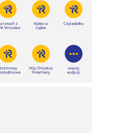
a torach z
Niebo w
Czytadełko
K Wrocław
Gębie
Rozmowy
Mój Chrystus
więcej
południowe
Połamany
audycji