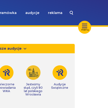
ramówka
audycje
reklama
menu
sze audycje
ieczorne
Jesteśmy
Audycje
powiadania
stąd, czyli 80
Świąteczne
WKA
lat polskiego
Wrocławia