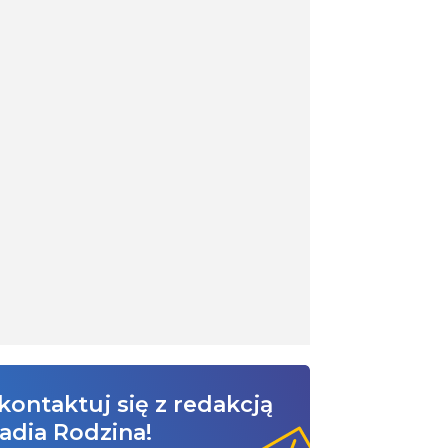
kontaktuj się z redakcją
adia Rodzina!