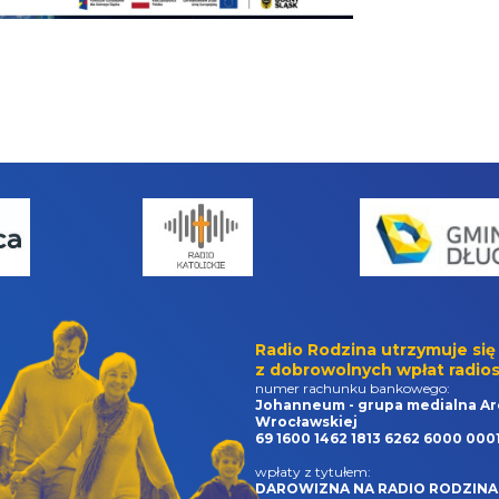
Radio Rodzina utrzymuje się
z dobrowolnych wpłat radios
numer rachunku bankowego:
Johanneum - grupa medialna Ar
Wrocławskiej
69 1600 1462 1813 6262 6000 000
wpłaty z tytułem:
DAROWIZNA NA RADIO RODZINA