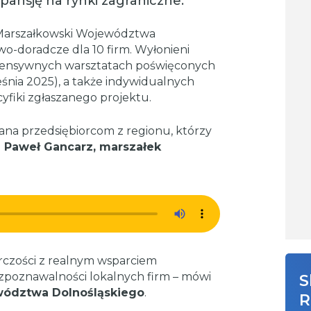
pansję na rynki zagraniczne.
Marszałkowski Województwa
wo-doradcze dla 10 firm. Wyłonieni
tensywnych warsztatach poświęconych
ześnia 2025), a także indywidualnych
fiki zgłaszanego projektu.
ana przedsiębiorcom z regionu, którzy
 Paweł Gancarz, marszałek
rczości z realnym wsparciem
ozpoznawalności lokalnych firm – mówi
S
wództwa Dolnośląskiego
.
R