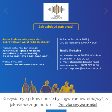
Jak zdobyć patronat?
Radio Rodzina utrzymuje się z
© Radio Rodzina 2018 |
dobrowolnych wpłat radiosłuchaczy.
Grupa Medialna JOHANNEUM
numer rachunku bankowego:
Radio Rodzina
Johanneum - grupa medialna
Archidiecezji Wrocławskiej
ul. Katedralna 4, 50-328 Wrocław
69 1600 1462 1813 6262 6000 0001
studio: tel. 71 322 20 22
wpłaty z tytułem:
e-mail: studio@radiorodzina.pl
DAROWIZNA NA RADIO RODZINA
newsroom: tel. +48 71 327 12 85
e-mail: reporter@radiorodzina.pl
Korzystamy z plików cookie by zagwarantować najwyższa
jakość naszego portalu
Poliyka prywatności