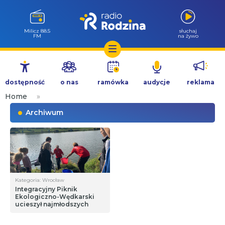
Milicz 88.5
słuchaj
FM
na żywo
Przejdź
do
dostępność
o nas
ramówka
audycje
reklama
treści
Home
»
Archiwum
Kategoria: Wrocław
Integracyjny Piknik
Ekologiczno-Wędkarski
ucieszył najmłodszych