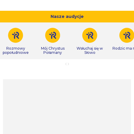
Nasze audycje
Rozmowy
Mój Chrystus
Wsłuchaj się w
Rodzic ma
popołudniowe
Połamany
Słowo