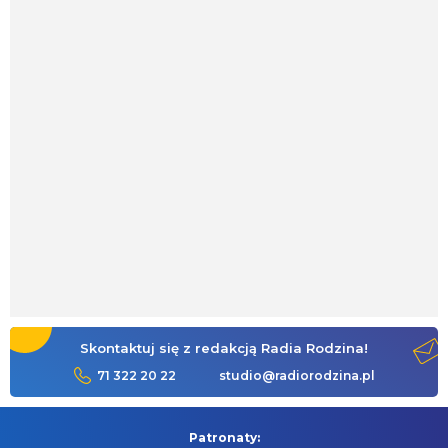
Skontaktuj się z redakcją Radia Rodzina!
71 322 20 22
studio@radiorodzina.pl
Patronaty: