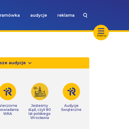
ramówka
audycje
reklama
menu
sze audycje
ieczorne
Jesteśmy
Audycje
powiadania
stąd, czyli 80
Świąteczne
WKA
lat polskiego
Wrocławia