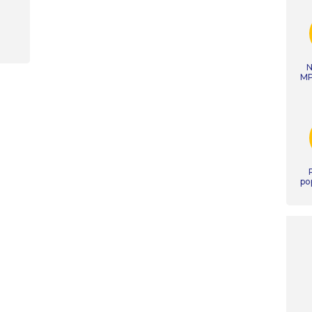
N
MP
po