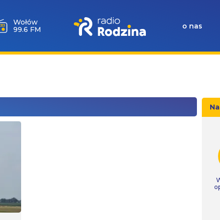
Wołów
o nas
99.6 FM
Na
W
o