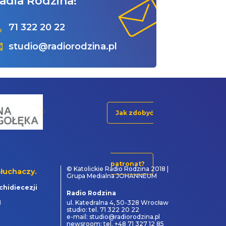
adia Rodzina!
71 322 20 22
studio@radiorodzina.pl
Jak zdobyć
patronat?
© Katolickie Radio Rodzina 2018 |
łuchaczy.
Grupa Medialna JOHANNEUM
chidiecezji
Radio Rodzina
1
ul. Katedralna 4, 50-328 Wrocław
studio: tel. 71 322 20 22
e-mail: studio@radiorodzina.pl
newsroom: tel. +48 71 327 12 85