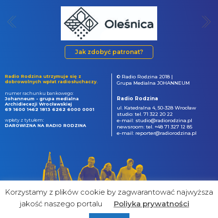
Jak zdobyć patronat?
Radio Rodzina utrzymuje się z
© Radio Rodzina 2018 |
dobrowolnych wpłat radiosłuchaczy.
Grupa Medialna JOHANNEUM
numer rachunku bankowego:
Radio Rodzina
Johanneum - grupa medialna
Archidiecezji Wrocławskiej
ul. Katedralna 4, 50-328 Wrocław
69 1600 1462 1813 6262 6000 0001
studio: tel. 71 322 20 22
wpłaty z tytułem:
e-mail: studio@radiorodzina.pl
DAROWIZNA NA RADIO RODZINA
newsroom: tel. +48 71 327 12 85
e-mail: reporter@radiorodzina.pl
Korzystamy z plików cookie by zagwarantować najwyższa
jakość naszego portalu
Poliyka prywatności