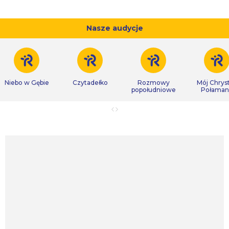
Nasze audycje
Niebo w Gębie
Czytadełko
Rozmowy
Mój Chrys
popołudniowe
Połaman