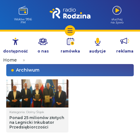
Wołów 99.6
słuchaj
FM
na żywo
Przejdź
do
dostępność
o nas
ramówka
audycje
reklama
treści
Home
»
Archiwum
Kategoria: Dolny Śląsk
Ponad 25 milionów złotych
na Legnicki Inkubator
Przedsiębiorczości