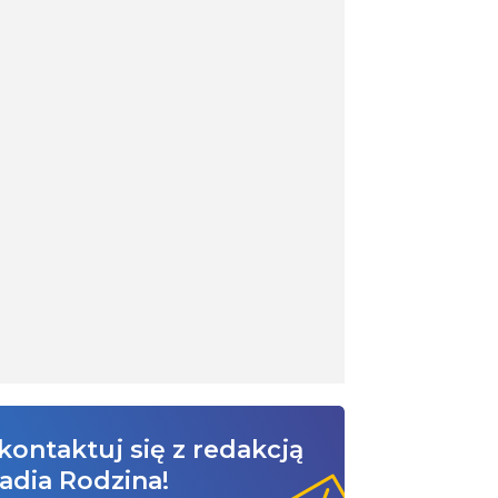
kontaktuj się z redakcją
adia Rodzina!