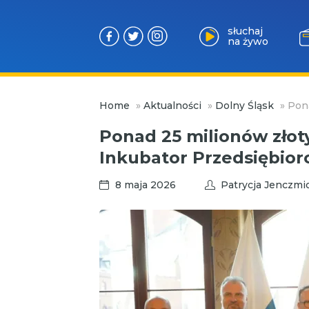
słuchaj
na żywo
Przejdź
Home
»
Aktualności
»
Dolny Śląsk
»
Pona
do
treści
Ponad 25 milionów złot
Inkubator Przedsiębior
8 maja 2026
Patrycja Jenczmi