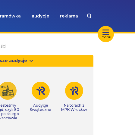
ramówka
audycje
reklama
menu
ści
sze audycje
Jesteśmy
Audycje
Na torach z
ąd, czyli 80
Świąteczne
MPK Wrocław
t polskiego
rocławia