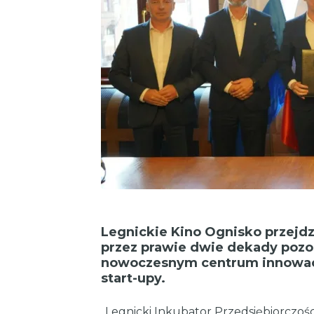
Legnickie Kino Ognisko przejdz
przez prawie dwie dekady pozo
nowoczesnym centrum innowacji
start-upy.
„Legnicki Inkubator Przedsiębiorczości