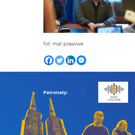
fot. mat prasowe
Patronaty: