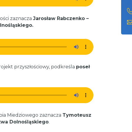
ności zaznacza
Jarosław Rabczenko –
nośląskiego.
rojekt przyszłościowy, podkreśla
poseł
ębia Miedziowego zaznacza
Tymoteusz
wa Dolnośląskiego
.