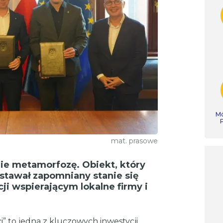
Mó
mat. prasowe
ie metamorfozę. Obiekt, który
stawał zapomniany stanie się
 wspierającym lokalne firmy i
” to jedna z kluczowych inwestycji,