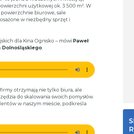
 powierzchni użytkowej ok. 3 500 m². W
powierzchnie biurowe, sale
osażone w niezbędny sprzęt i
skich dla Kina Ognisko – mówi
Paweł
 Dolnośląskiego
.
irmy otrzymają nie tylko biura, ale
zędzia do skalowania swoich pomysłów.
alentów w naszym mieście, podkreśla
S
R