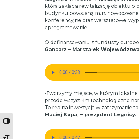
która zakłada rewitalizację obiektu o
budynku powstaną m.in. nowoczesne 
konferencyjne oraz warsztatowe, wyp
oprogramowanie.
O dofinansowaniu z funduszy europej
Gancarz – Marszałek Województwa
-Tworzymy miejsce, w którym lokalne f
przede wszystkim technologiczne nar
To realna inwestycja w zatrzymanie t
Maciej Kupaj – prezydent Legnicy.
Toggle High Contrast
Toggle Font size