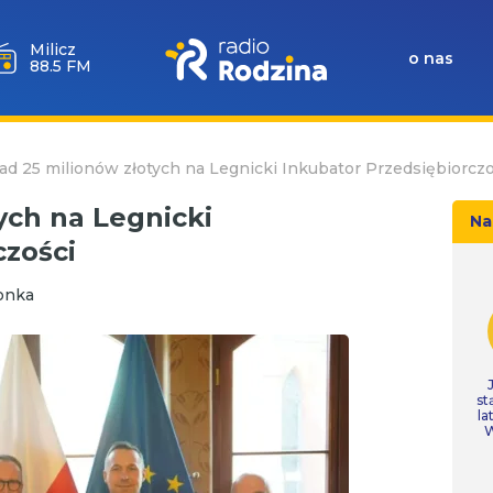
Milicz
o nas
88.5 FM
d 25 milionów złotych na Legnicki Inkubator Przedsiębiorczo
ych na Legnicki
Na
czości
onka
st
la
W