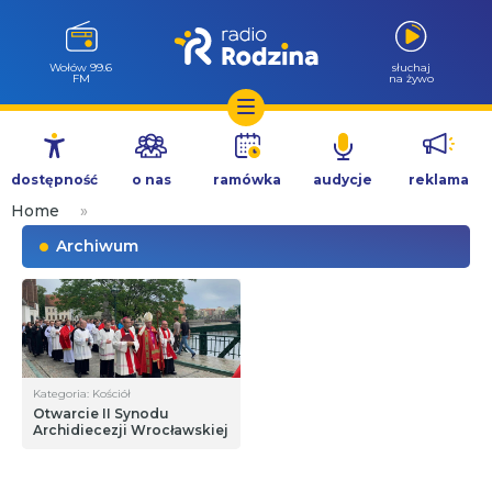
Wołów 99.6
słuchaj
FM
na żywo
Przejdź
do
dostępność
o nas
ramówka
audycje
reklama
treści
Home
»
Archiwum
Kategoria: Kościół
Otwarcie II Synodu
Archidiecezji Wrocławskiej