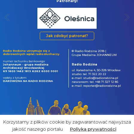
Patronaty:
Jak zdobyć patronat?
Radio Rodzina utrzymuje się z
© Radio Rodzina 2018 |
dobrowolnych wpłat radiosłuchaczy.
Grupa Medialna JOHANNEUM
numer rachunku bankowego:
Radio Rodzina
Johanneum - grupa medialna
Archidiecezji Wrocławskiej
ul. Katedralna 4, 50-328 Wrocław
69 1600 1462 1813 6262 6000 0001
studio: tel. 71 322 20 22
wpłaty z tytułem:
e-mail: studio@radiorodzina.pl
DAROWIZNA NA RADIO RODZINA
newsroom: tel. +48 71 327 12 85
e-mail: reporter@radiorodzina.pl
Korzystamy z plików cookie by zagwarantować najwyższa
jakość naszego portalu
Poliyka prywatności