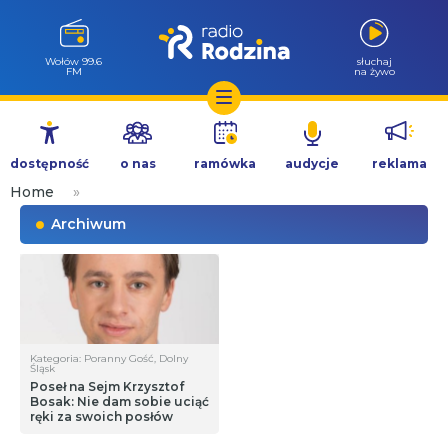
Wołów 99.6
słuchaj
FM
na żywo
Przejdź
do
dostępność
o nas
ramówka
audycje
reklama
treści
Home
»
Archiwum
Kategoria: Poranny Gość, Dolny
Śląsk
Poseł na Sejm Krzysztof
Bosak: Nie dam sobie uciąć
ręki za swoich posłów