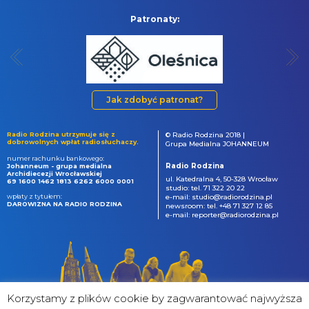
Patronaty:
Jak zdobyć patronat?
Radio Rodzina utrzymuje się z
© Radio Rodzina 2018 |
dobrowolnych wpłat radiosłuchaczy.
Grupa Medialna JOHANNEUM
numer rachunku bankowego:
Radio Rodzina
Johanneum - grupa medialna
Archidiecezji Wrocławskiej
ul. Katedralna 4, 50-328 Wrocław
69 1600 1462 1813 6262 6000 0001
studio: tel. 71 322 20 22
wpłaty z tytułem:
e-mail: studio@radiorodzina.pl
DAROWIZNA NA RADIO RODZINA
newsroom: tel. +48 71 327 12 85
e-mail: reporter@radiorodzina.pl
Korzystamy z plików cookie by zagwarantować najwyższa