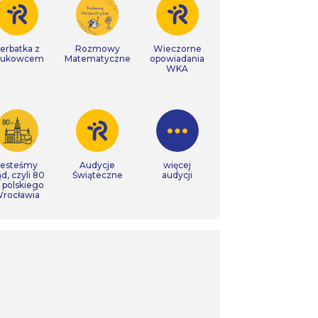
erbatka z
Rozmowy
Wieczorne
aukowcem
Matematyczne
opowiadania
WKA
Jesteśmy
Audycje
więcej
ąd, czyli 80
Świąteczne
audycji
t polskiego
rocławia