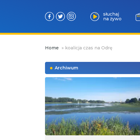
słuchaj
na żywo
Przejdź
Home
»
koalicja czas na Odrę
do
treści
Archiwum