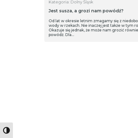
Kategoria: Dolny Śląsk
Jest susza, a grozi nam powódź?
Od lat w okresie letnim zmagamy się z niedob
wody w rzekach. Nie inaczej jest także w tym ro
Okazuje się jednak, że może nam grozić równi
powódź. Dla…
Toggle High Contrast