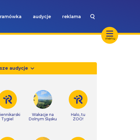
ramówka
audycje
reklama
menu
sze audycje
iennikarski
Wakacje na
Halo, tu
Tygiel
Dolnym Śląsku
ZOO!