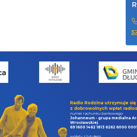
R
Radio Rodzina utrzymuje się
z dobrowolnych wpłat radios
numer rachunku bankowego:
Johanneum - grupa medialna Ar
Wrocławskiej
69 1600 1462 1813 6262 6000 000
wpłaty z tytułem: