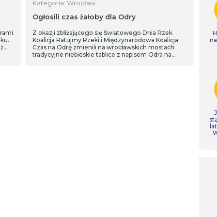
Kategoria: Wrocław
Ogłosili czas żałoby dla Odry
orami
Z okazji zbliżającego się Światowego Dnia Rzek
H
ku.
Koalicja Ratujmy Rzeki i Międzynarodowa Koalicja
n
eż…
Czas na Odrę zmienili na wrocławskich mostach
tradycyjne niebieskie tablice z napisem Odra na
żałobne.
st
la
W