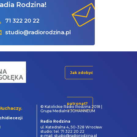
adia Rodzina!
71 322 20 22
studio@radiorodzina.pl
Jak zdobyć
patronat?
© Katolickie Radio Rodzina 2018 |
łuchaczy.
Grupa Medialna JOHANNEUM
chidiecezji
Radio Rodzina
1
ul. Katedralna 4, 50-328 Wrocław
studio: tel. 71 322 20 22
e-mail: studio@radiorodzina.pl