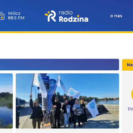
Milicz
o nas
88.5 FM
Na
Dz