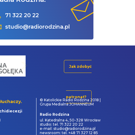
71 322 20 22
studio@radiorodzina.pl
Jak zdobyć
patronat?
© Katolickie Radio Rodzina 2018 |
łuchaczy.
Grupa Medialna JOHANNEUM
chidiecezji
Radio Rodzina
1
ul. Katedralna 4, 50-328 Wrocław
studio: tel. 71 322 20 22
e-mail: studio@radiorodzina.pl
newsroom: tel. +48 71 327 12 85