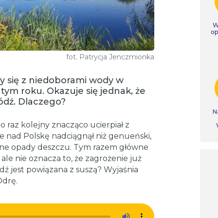
W
op
fot. Patrycja Jenczmionka
y się z niedoborami wody w
 tym roku. Okazuje się jednak, że
dź. Dlaczego?
N
 raz kolejny znacząco ucierpiał z
 nad Polskę nadciągnął niż genueński,
alne opady deszczu. Tym razem główne
ale nie oznacza to, że zagrożenie już
dź jest powiązana z suszą? Wyjaśnia
Odrę.