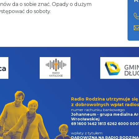
znów da o sobie znać. Opady o dużym
stępować do soboty.
Radio Rodzina utrzymuje się
z dobrowolnych wpłat radios
numer rachunku bankowego:
Johanneum - grupa medialna Ar
Wrocławskiej
69 1600 1462 1813 6262 6000 000
wpłaty z tytułem:
DAROWIZNA NA RADIO RODZINA