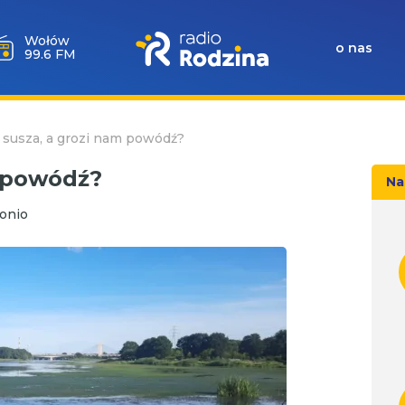
Wołów
o nas
99.6 FM
 susza, a grozi nam powódź?
m powódź?
Na
tonio