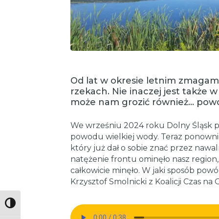
Od lat w okresie letnim zmagam
rzekach. Nie inaczej jest także w
może nam grozić również… powó
We wrześniu 2024 roku Dolny Śląsk po
powodu wielkiej wody. Teraz ponownie
który już dał o sobie znać przez naw
natężenie frontu ominęło nasz region, 
całkowicie minęło. W jaki sposób powó
Krzysztof Smolnicki z Koalicji Czas na 
Toggle High Contrast