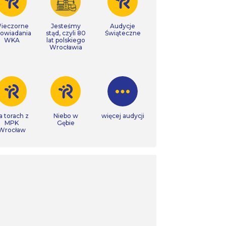
ieczorne
Jesteśmy
Audycje
owiadania
stąd, czyli 80
Świąteczne
WKA
lat polskiego
Wrocławia
a torach z
Niebo w
więcej audycji
MPK
Gębie
Wrocław