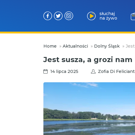
słuchaj
na żywo
Przejdź
Home
»
Aktualności
»
Dolny Śląsk
»
Jest
do
treści
Jest susza, a grozi na
14 lipca 2025
Zofia Di Felician