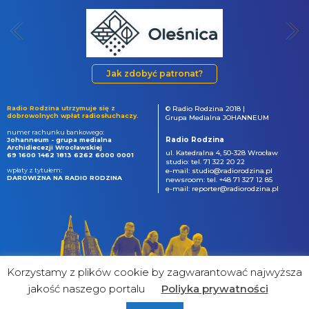
Jak zdobyć patronat?
Radio Rodzina utrzymuje się z
© Radio Rodzina 2018 |
dobrowolnych wpłat radiosłuchaczy.
Grupa Medialna JOHANNEUM
numer rachunku bankowego:
Radio Rodzina
Johanneum - grupa medialna
Archidiecezji Wrocławskiej
ul. Katedralna 4, 50-328 Wrocław
69 1600 1462 1813 6262 6000 0001
studio: tel. 71 322 20 22
wpłaty z tytułem:
e-mail: studio@radiorodzina.pl
DAROWIZNA NA RADIO RODZINA
newsroom: tel. +48 71 327 12 85
e-mail: reporter@radiorodzina.pl
Korzystamy z plików cookie by zagwarantować najwyższa
jakość naszego portalu
Poliyka prywatności