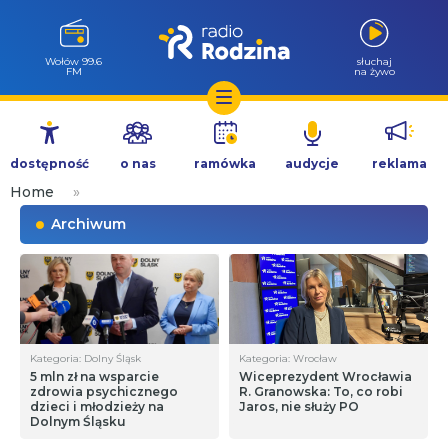
Wołów 99.6
słuchaj
FM
na żywo
Przejdź
do
dostępność
o nas
ramówka
audycje
reklama
treści
Home
»
Archiwum
Kategoria: Dolny Śląsk
Kategoria: Wrocław
5 mln zł na wsparcie
Wiceprezydent Wrocławia
zdrowia psychicznego
R. Granowska: To, co robi
dzieci i młodzieży na
Jaros, nie służy PO
Dolnym Śląsku