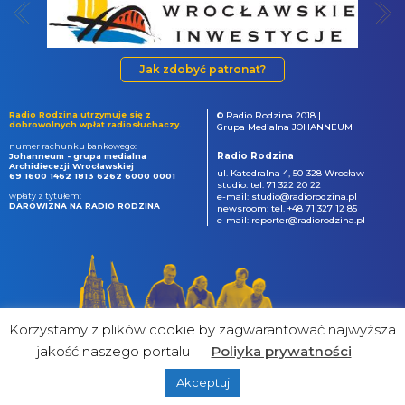
Jak zdobyć patronat?
Radio Rodzina utrzymuje się z
© Radio Rodzina 2018 |
dobrowolnych wpłat radiosłuchaczy.
Grupa Medialna JOHANNEUM
numer rachunku bankowego:
Radio Rodzina
Johanneum - grupa medialna
Archidiecezji Wrocławskiej
ul. Katedralna 4, 50-328 Wrocław
69 1600 1462 1813 6262 6000 0001
studio: tel. 71 322 20 22
wpłaty z tytułem:
e-mail: studio@radiorodzina.pl
DAROWIZNA NA RADIO RODZINA
newsroom: tel. +48 71 327 12 85
e-mail: reporter@radiorodzina.pl
Korzystamy z plików cookie by zagwarantować najwyższa
jakość naszego portalu
Poliyka prywatności
Akceptuj
powered by
&