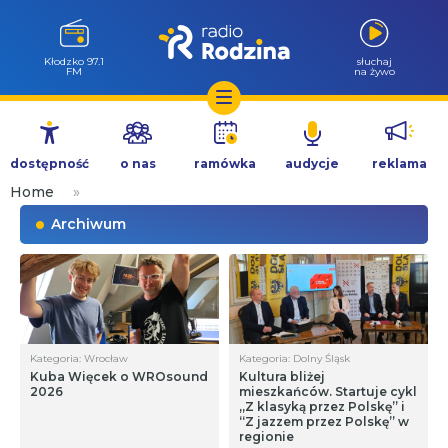
Kłodzko 97.1
słuchaj
FM
na żywo
Przejdź
do
dostępność
o nas
ramówka
audycje
reklama
treści
Home
»
Archiwum
Kategoria: Wrocław
Kategoria: Dolny Śląsk
Kuba Więcek o WROsound
Kultura bliżej
2026
mieszkańców. Startuje cykl
„Z klasyką przez Polskę” i
“Z jazzem przez Polskę” w
regionie