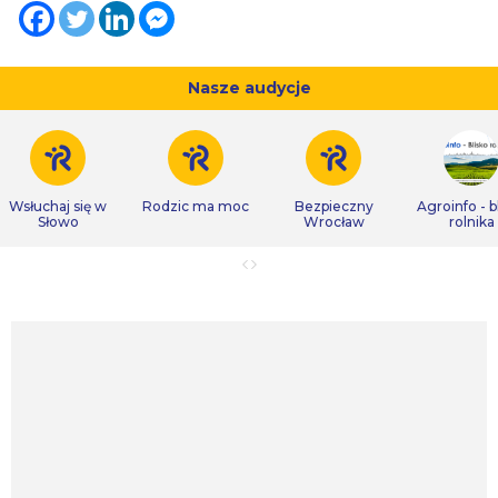
Nasze audycje
Wsłuchaj się w
Rodzic ma moc
Bezpieczny
Agroinfo - b
Słowo
Wrocław
rolnika