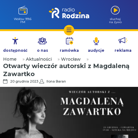
Wołów 99.6
słuchaj
FM
na żywo
Przejdź
do
dostępność
o nas
ramówka
audycje
reklama
treści
Home
»
Aktualności
»
Wrocław
»
Otwarty wieczór autorski z Magdaleną
Zawartko
20 grudnia 2023
Ilona Baran