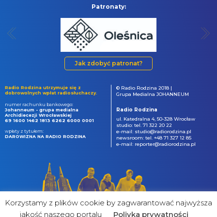
Patronaty:
Jak zdobyć patronat?
Radio Rodzina utrzymuje się z
© Radio Rodzina 2018 |
dobrowolnych wpłat radiosłuchaczy.
Grupa Medialna JOHANNEUM
numer rachunku bankowego:
Radio Rodzina
Johanneum - grupa medialna
Archidiecezji Wrocławskiej
ul. Katedralna 4, 50-328 Wrocław
69 1600 1462 1813 6262 6000 0001
studio: tel. 71 322 20 22
wpłaty z tytułem:
e-mail: studio@radiorodzina.pl
DAROWIZNA NA RADIO RODZINA
newsroom: tel. +48 71 327 12 85
e-mail: reporter@radiorodzina.pl
Korzystamy z plików cookie by zagwarantować najwyższa
jakość naszego portalu
Poliyka prywatności