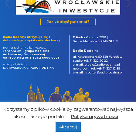
Jak zdobyć patronat?
Radio Rodzina utrzymuje się z
© Radio Rodzina 2018 |
dobrowolnych wpłat radiosłuchaczy.
Grupa Medialna JOHANNEUM
numer rachunku bankowego:
Radio Rodzina
Johanneum - grupa medialna
Archidiecezji Wrocławskiej
ul. Katedralna 4, 50-328 Wrocław
69 1600 1462 1813 6262 6000 0001
studio: tel. 71 322 20 22
wpłaty z tytułem:
e-mail: studio@radiorodzina.pl
DAROWIZNA NA RADIO RODZINA
newsroom: tel. +48 71 327 12 85
e-mail: reporter@radiorodzina.pl
Korzystamy z plików cookie by zagwarantować najwyższa
jakość naszego portalu
Poliyka prywatności
Akceptuj
powered by
&