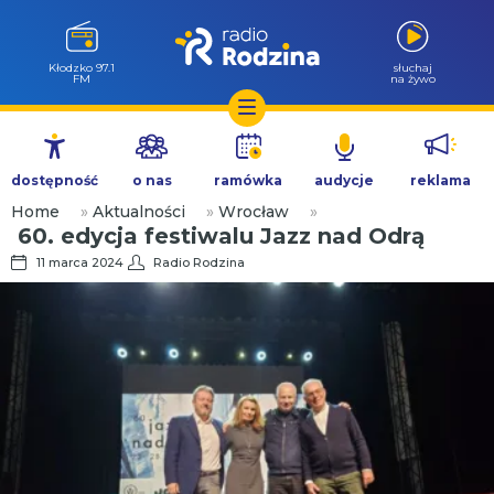
Kłodzko 97.1
słuchaj
FM
na żywo
Przejdź
do
dostępność
o nas
ramówka
audycje
reklama
treści
Home
»
Aktualności
»
Wrocław
»
60. edycja festiwalu Jazz nad Odrą
11 marca 2024
Radio Rodzina