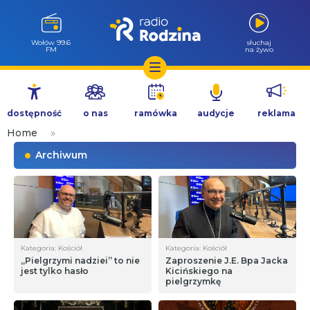
Wołów 99.6
słuchaj
FM
na żywo
Przejdź
do
dostępność
o nas
ramówka
audycje
reklama
treści
Home
»
Archiwum
Kategoria: Kościół
Kategoria: Kościół
„Pielgrzymi nadziei” to nie
Zaproszenie J.E. Bpa Jacka
jest tylko hasło
Kicińskiego na
pielgrzymkę