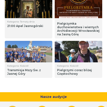
Kategoria: Tematy dnia
Pielgrzymka
21:00 Apel Jasnogórski
duchowieństwa i wiernych
Archidiecezji Wrocławskiej
na Jasną Górę
Kategoria: Kościół
Kategoria: Kościół
Transmisja Mszy Św. z
Pielgrzymi coraz bliżej
Jasnej Góry
Częstochowy
Nasze audycje