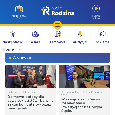
Kłodzko 97.1
słuchaj
FM
na żywo
Przejdź
do
dostępność
o nas
ramówka
audycje
reklama
treści
Home
»
Archiwum
Kategoria: Dolny Śląsk
Kategoria: Dolny Śląsk, Poranny
Gość
Darmowe laptopy dla
W szwajcarskim Davos
czwartoklasistów i bony na
rozmawiano o
zakup komputerów przez
inwestycjach na Dolnym
nauczycieli
Śląsku