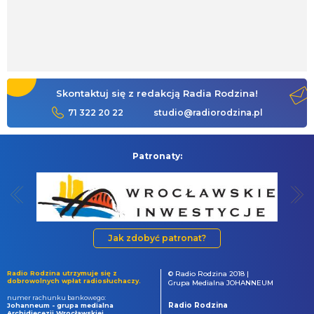
Skontaktuj się z redakcją Radia Rodzina!
71 322 20 22
studio@radiorodzina.pl
Patronaty:
Jak zdobyć patronat?
Radio Rodzina utrzymuje się z
© Radio Rodzina 2018 |
dobrowolnych wpłat radiosłuchaczy.
Grupa Medialna JOHANNEUM
numer rachunku bankowego:
Radio Rodzina
Johanneum - grupa medialna
Archidiecezji Wrocławskiej