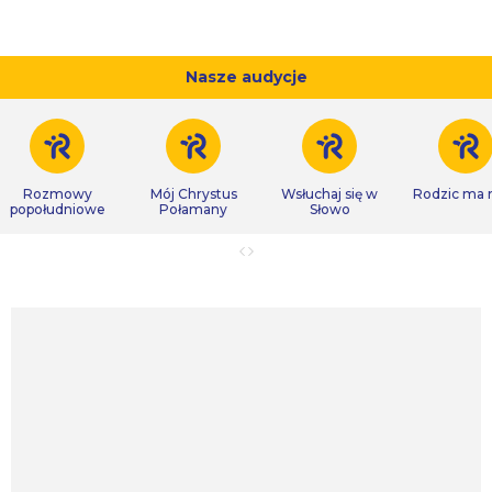
Nasze audycje
Rozmowy
Mój Chrystus
Wsłuchaj się w
Rodzic ma
popołudniowe
Połamany
Słowo