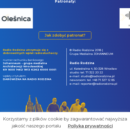
Patronaty:
Jak zdobyć patronat?
Radio Rodzina utrzymuje się z
© Radio Rodzina 2018 |
dobrowolnych wpłat radiosłuchaczy.
Grupa Medialna JOHANNEUM
numer rachunku bankowego:
Radio Rodzina
Johanneum - grupa medialna
Archidiecezji Wrocławskiej
ul. Katedralna 4, 50-328 Wrocław
69 1600 1462 1813 6262 6000 0001
studio: tel. 71 322 20 22
wpłaty z tytułem:
e-mail: studio@radiorodzina.pl
DAROWIZNA NA RADIO RODZINA
newsroom: tel. +48 71 327 12 85
e-mail: reporter@radiorodzina.pl
Korzystamy z plików cookie by zagwarantować najwyższa
jakość naszego portalu
Poliyka prywatności