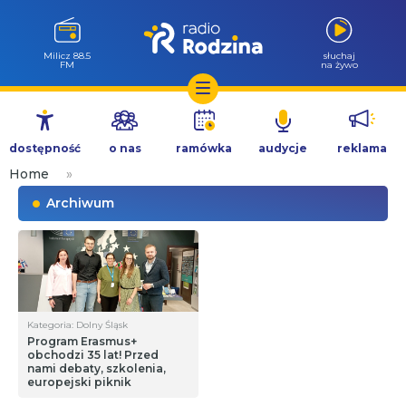
Milicz 88.5
słuchaj
FM
na żywo
Przejdź
do
dostępność
o nas
ramówka
audycje
reklama
treści
Home
»
Archiwum
Kategoria: Dolny Śląsk
Program Erasmus+
obchodzi 35 lat! Przed
nami debaty, szkolenia,
europejski piknik