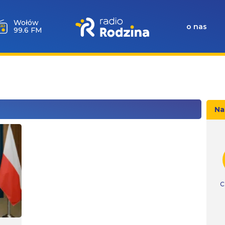
Wołów
o nas
99.6 FM
Na
C