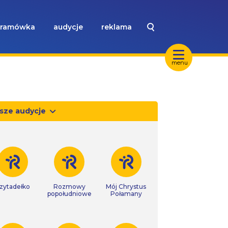
ramówka
audycje
reklama
menu
sze audycje
zytadełko
Rozmowy
Mój Chrystus
popołudniowe
Połamany