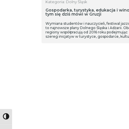
Kategoria: Dolny Śląsk
Gospodarka, turystyka, edukacja i win
tym się dziś mówi w Gruzji
Wymiana studentów i nauczycieli, festiwal jaz
to najnowsze plany Dolnego Śląska i Adżarii. Ob
regiony współpracują od 2016 roku podejmując
szereg inicjatyw w turystyce, gospodarce, kult
czy medycynie. Delegacja z Dolnego Śląska
przebywa w Gruzji w ramach projektu „Going
Global”, gdzie spotkała się ze stroną rządzącą
Adżarskiej Republiki Autonomicznej.
Toggle High Contrast