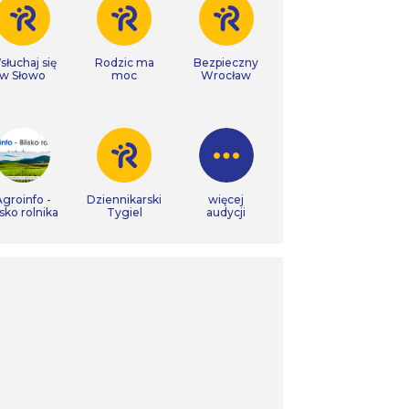
łuchaj się
Rodzic ma
Bezpieczny
w Słowo
moc
Wrocław
groinfo -
Dziennikarski
więcej
isko rolnika
Tygiel
audycji