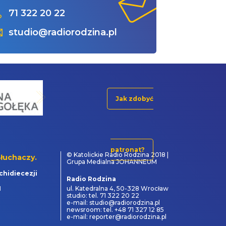
71 322 20 22
studio@radiorodzina.pl
Jak zdobyć
patronat?
© Katolickie Radio Rodzina 2018 |
łuchaczy.
Grupa Medialna JOHANNEUM
chidiecezji
Radio Rodzina
1
ul. Katedralna 4, 50-328 Wrocław
studio: tel. 71 322 20 22
e-mail: studio@radiorodzina.pl
newsroom: tel. +48 71 327 12 85
e-mail: reporter@radiorodzina.pl