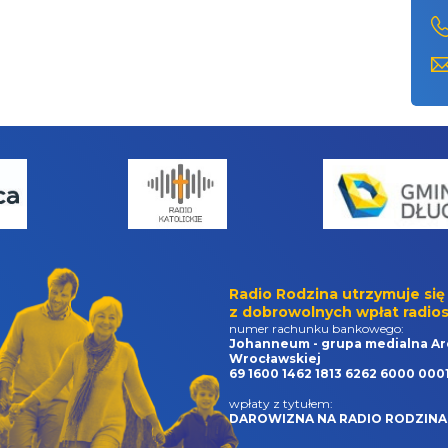
Radio Rodzina utrzymuje się
z dobrowolnych wpłat radios
numer rachunku bankowego:
Johanneum - grupa medialna Ar
Wrocławskiej
69 1600 1462 1813 6262 6000 000
wpłaty z tytułem:
DAROWIZNA NA RADIO RODZINA