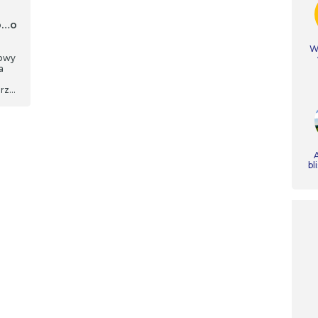
o…o
Ws
zowy
a
urze
A
bl