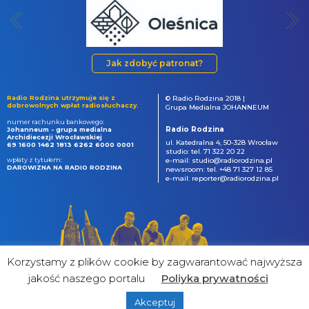
Jak zdobyć patronat?
Radio Rodzina utrzymuje się z
© Radio Rodzina 2018 |
dobrowolnych wpłat radiosłuchaczy.
Grupa Medialna JOHANNEUM
numer rachunku bankowego:
Radio Rodzina
Johanneum - grupa medialna
Archidiecezji Wrocławskiej
ul. Katedralna 4, 50-328 Wrocław
69 1600 1462 1813 6262 6000 0001
studio: tel. 71 322 20 22
wpłaty z tytułem:
e-mail: studio@radiorodzina.pl
DAROWIZNA NA RADIO RODZINA
newsroom: tel. +48 71 327 12 85
e-mail: reporter@radiorodzina.pl
Korzystamy z plików cookie by zagwarantować najwyższa
jakość naszego portalu
Poliyka prywatności
Akceptuj
powered by
&