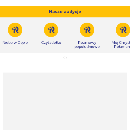
Nasze audycje
Niebo w Gębie
Czytadełko
Rozmowy
Mój Chrys
popołudniowe
Połaman