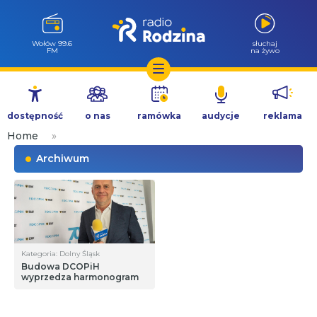
Wołów 99.6
słuchaj
FM
na żywo
Przejdź
do
dostępność
o nas
ramówka
audycje
reklama
treści
Home
»
Archiwum
Kategoria: Dolny Śląsk
Budowa DCOPiH
wyprzedza harmonogram