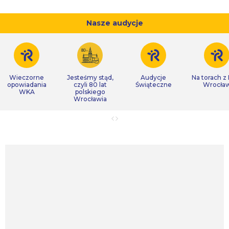
Nasze audycje
Wieczorne
Jesteśmy stąd,
Audycje
Na torach z
opowiadania
czyli 80 lat
Świąteczne
Wrocła
WKA
polskiego
Wrocławia