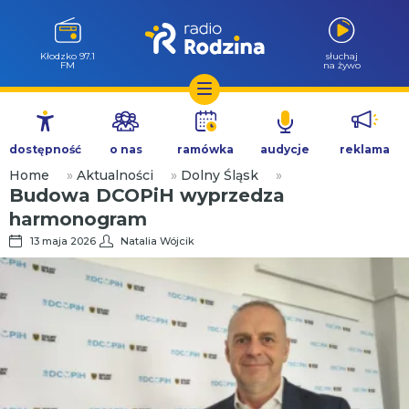
Wołów 99.6
słuchaj
FM
na żywo
Przejdź
do
dostępność
o nas
ramówka
audycje
reklama
treści
Home
»
Aktualności
»
Dolny Śląsk
»
Budowa DCOPiH wyprzedza
harmonogram
13 maja 2026
Natalia Wójcik