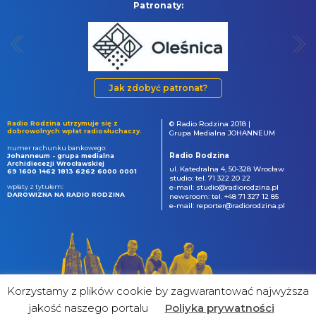
Patronaty:
Jak zdobyć patronat?
Radio Rodzina utrzymuje się z
© Radio Rodzina 2018 |
dobrowolnych wpłat radiosłuchaczy.
Grupa Medialna JOHANNEUM
numer rachunku bankowego:
Radio Rodzina
Johanneum - grupa medialna
Archidiecezji Wrocławskiej
ul. Katedralna 4, 50-328 Wrocław
69 1600 1462 1813 6262 6000 0001
studio: tel. 71 322 20 22
wpłaty z tytułem:
e-mail: studio@radiorodzina.pl
DAROWIZNA NA RADIO RODZINA
newsroom: tel. +48 71 327 12 85
e-mail: reporter@radiorodzina.pl
Korzystamy z plików cookie by zagwarantować najwyższa
jakość naszego portalu
Poliyka prywatności