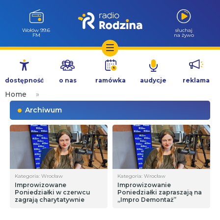
Wołów 99.6
słuchaj
FM
na żywo
Przejdź
do
dostępność
o nas
ramówka
audycje
reklama
treści
Home
»
Archiwum
Kategoria: Wrocław
Kategoria: Wrocław
Improwizowane
Improwizowanie
Poniedziałki w czerwcu
Poniedziałki zapraszają na
zagrają charytatywnie
„Impro Demontaż”