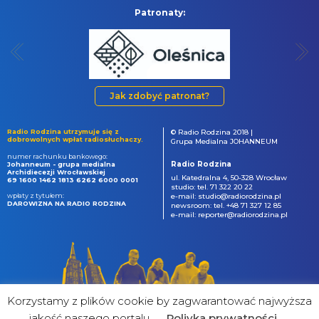
Patronaty:
Jak zdobyć patronat?
Radio Rodzina utrzymuje się z
© Radio Rodzina 2018 |
dobrowolnych wpłat radiosłuchaczy.
Grupa Medialna JOHANNEUM
numer rachunku bankowego:
Radio Rodzina
Johanneum - grupa medialna
Archidiecezji Wrocławskiej
ul. Katedralna 4, 50-328 Wrocław
69 1600 1462 1813 6262 6000 0001
studio: tel. 71 322 20 22
wpłaty z tytułem:
e-mail: studio@radiorodzina.pl
DAROWIZNA NA RADIO RODZINA
newsroom: tel. +48 71 327 12 85
e-mail: reporter@radiorodzina.pl
Korzystamy z plików cookie by zagwarantować najwyższa
jakość naszego portalu
Poliyka prywatności