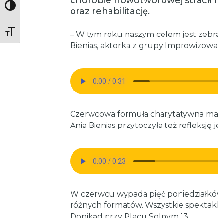
chorobie nowotworowej stracił n
Toggle High Contrast
oraz rehabilitację.
Toggle Font size
– W tym roku naszym celem jest zebr
Bienias, aktorka z grupy Improwizowan
Czerwcowa formuła charytatywna ma ju
Ania Bienias przytoczyła też refleksję
W czerwcu wypada pięć poniedziałków
różnych formatów. Wszystkie spektakl
Donikąd przy Placu Solnym 13.