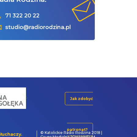
71 322 20 22
studio@radiorodzina.pl
Jak zdobyć
patronat?
© Katolickie Radio Rodzina 2018 |
łuchaczy.
Grupa Medialna JOHANNEUM