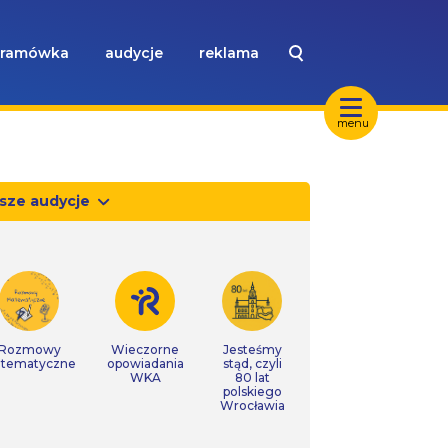
ramówka
audycje
reklama
menu
sze audycje
Rozmowy
Wieczorne
Jesteśmy
tematyczne
opowiadania
stąd, czyli
WKA
80 lat
polskiego
Wrocławia