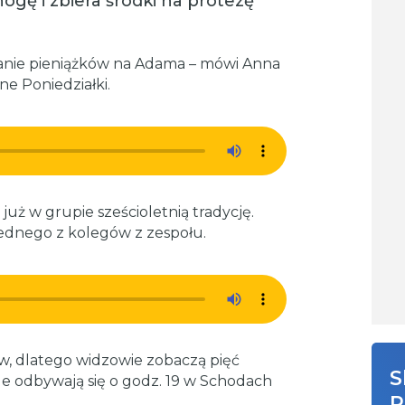
ogę i zbiera środki na protezę
anie pieniążków na Adama – mówi Anna
e Poniedziałki.
ż w grupie sześcioletnią tradycję.
 jednego z kolegów z zespołu.
, dlatego widzowie zobaczą pięć
S
e odbywają się o godz. 19 w Schodach
R