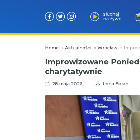
słuchaj
na żywo
Przejdź
Home
»
Aktualności
»
Wrocław
»
Improw
do
treści
Improwizowane Poniedzi
charytatywnie
28 maja 2026
Ilona Baran