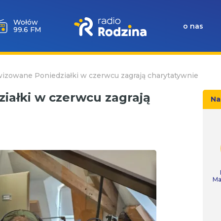
Milicz
o nas
88.5 FM
izowane Poniedziałki w czerwcu zagrają charytatywnie
ałki w czerwcu zagrają
Na
Ma